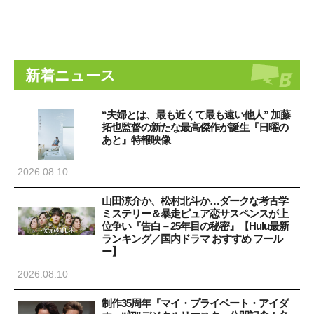
新着ニュース
“夫婦とは、最も近くて最も遠い他人” 加藤
拓也監督の新たな最高傑作が誕生『日曜の
あと』特報映像
2026.08.10
山田涼介か、松村北斗か…ダークな考古学
ミステリー＆暴走ピュア恋サスペンスが上
位争い『告白－25年目の秘密』【Hulu最新
ランキング／国内ドラマ おすすめ フール
ー】
2026.08.10
制作35周年『マイ・プライベート・アイダ