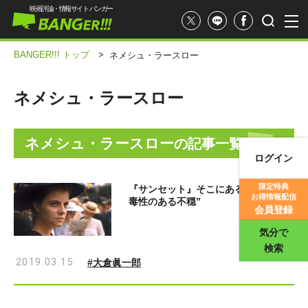
映画評論・情報サイト バンガー
BANGER!!! トップ
>
ネメシュ・ラースロー
ネメシュ・ラースロー
ネメシュ・ラースロー
の記事一覧
ログイン
映画記事
限定特典
『サンセット』そこにあるのは、“中
お得情報配信
毒性のある不穏”
映画評価
会員登録
気分で
検索
2019.03.15
#大倉眞一郎