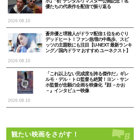
ホ』“初”デジタルリマスター公開記念！名
優たちの代表作を配信で振り返る
2026.08.10
蒼井優と堺雅人がドラマ配信１位をめぐり
デッドヒート！ファン急増の中島歩、スピ
ッツの主題歌にも注目【U-NEXT 最新ランキ
ング／国内ドラマ おすすめ ユーネクスト】
2026.08.10
「これ以上ない完成度を誇る傑作だ」ギレ
ルモ・デル・トロ監督も絶賛！ヨン・サン
ホ監督が念願の企画を映像化『顔 －かお
－』インタビュー映像
2026.08.10
観たい映画をさがす！