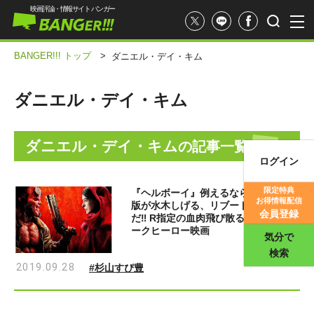
映画評論・情報サイト バンガー
BANGER!!! トップ
>
ダニエル・デイ・キム
ダニエル・デイ・キム
ダニエル・デイ・キム
の記事一覧
ログイン
映画記事
限定特典
『ヘルボーイ』例えるならデル・トロ
お得情報配信
版が水木しげる、リブート版は永井豪
映画評価
会員登録
だ‼ R指定の血肉飛び散るメチャ怖ダ
ークヒーロー映画
気分で
検索
2019.09.28
#杉山すぴ豊