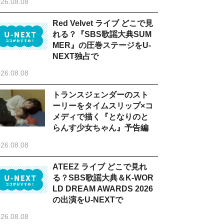
26.08.08
Red Velvet ライブ どこで見
れる？『SBS歌謡大典SUM
MER』の圧巻ステージをU-
NEXT独占で
26.08.08
トランスジェンダーのスト
ーリーをタイムスリップ×コ
メディで描く『となりのと
らんす少女ちゃん』予告編
26.08.08
ATEEZ ライブ どこで見れ
る？SBS歌謡大典＆K-WOR
LD DREAM AWARDS 2026
の出演をU-NEXTで
26.08.08