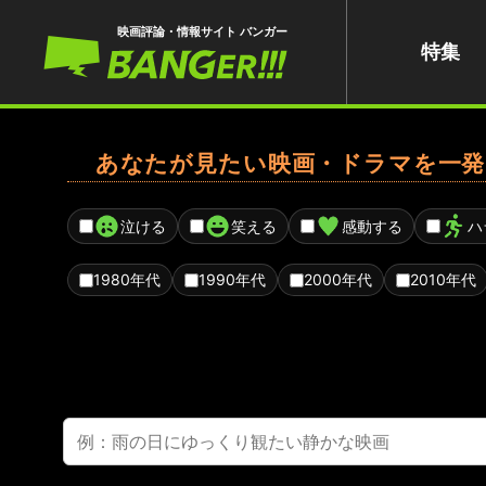
映画評論・情報サイト バンガー
特集
あなたが見たい映画・ドラマを一発
泣ける
笑える
感動する
ハ
1980年代
1990年代
2000年代
2010年代