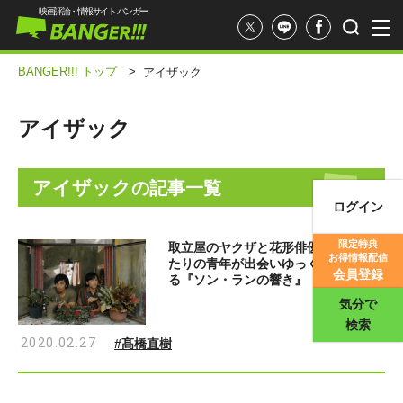
映画評論・情報サイト バンガー
BANGER!!! トップ
>
アイザック
アイザック
アイザック
の記事一覧
ログイン
映画記事
限定特典
取立屋のヤクザと花形俳優、孤独なふ
お得情報配信
たりの青年が出会いゆっくり心通わせ
映画評価
会員登録
る『ソン・ランの響き』
気分で
検索
2020.02.27
#髙橋直樹