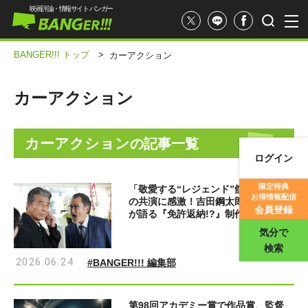
映画評論・情報サイト バンガー
BANGER!!! トップ
>
カーアクション
カーアクション
カーアクション
の記事一覧
ログイン
映画記事
限定特典
「敬愛する“レジェンド”舘ひろし」と
お得情報配信
の共演に感激！吉田鋼太郎＆八嶋智人
映画評価
会員登録
が語る『免許返納!?』制作秘話
気分で
検索
2026.06.24
#BANGER!!! 編集部
第98回アカデミー賞で作品賞、監督