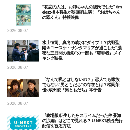
“初恋の人は、お姉ちゃんの彼氏でした” tim
elesz橋本将生が映画初主演！『お姉ちゃん
の翠くん』特報映像
2026.08.07
水上恒司、真冬の噴水にダイブ！？内野聖
陽＆ユースケ・サンタマリアが過ごした“濃
密な三日間の撮影”の一部も『犯罪者』メイ
キング映像
2026.08.07
「なんで私とはしないの？」恋人でも家族
でもない“男ともだち”の存在とは？松岡茉
優×成田凌『男ともだち』本予告
2026.08.07
『劇場版 転生したらスライムだった件 蒼海
の涙編』はどこで見れる？ U-NEXT独占先行
配信を観る方法