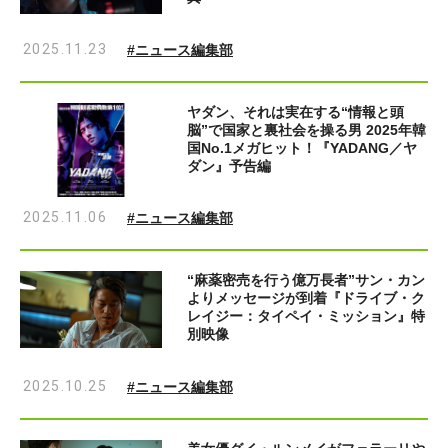
2025.11.23
#ニュース編集部
ヤダン、それは実在する“情報と頭
脳”で国家と裏社会を操る男 2025年韓
国No.1メガヒット！『YADANG／ヤ
ダン』予告編
2025.11.06
#ニュース編集部
“麻薬密売を行う億万長者”サン・カン
よりメッセージが到着『ドライブ・ク
レイジー：タイペイ・ミッション』特
別映像
2025.10.25
#ニュース編集部