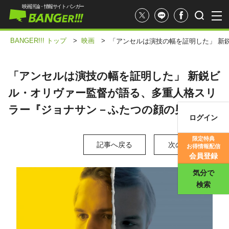
映画評論・情報サイト バンガー
BANGER!!! トップ
>
映画
>
「アンセルは演技の幅を証明した」 新
「アンセルは演技の幅を証明した」 新鋭ビ
ル・オリヴァー監督が語る、多重人格スリ
ラー『ジョナサン－ふたつの顔の男－』
ログイン
映画記事
限定特典
記事へ戻る
次の写真 >
お得情報配信
映画評価
会員登録
気分で
検索