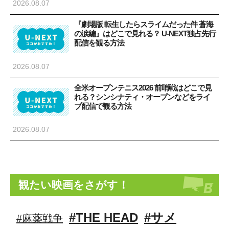
2026.08.07
『劇場版 転生したらスライムだった件 蒼海
の涙編』はどこで見れる？ U-NEXT独占先行
配信を観る方法
2026.08.07
全米オープンテニス2026 前哨戦はどこで見
れる？シンシナティ・オープンなどをライ
ブ配信で観る方法
2026.08.07
観たい映画をさがす！
#THE HEAD
#サメ
#麻薬戦争