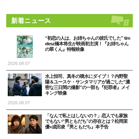
新着ニュース
“初恋の人は、お姉ちゃんの彼氏でした” tim
elesz橋本将生が映画初主演！『お姉ちゃん
の翠くん』特報映像
2026.08.07
水上恒司、真冬の噴水にダイブ！？内野聖
陽＆ユースケ・サンタマリアが過ごした“濃
密な三日間の撮影”の一部も『犯罪者』メイ
キング映像
2026.08.07
「なんで私とはしないの？」恋人でも家族
でもない“男ともだち”の存在とは？松岡茉
優×成田凌『男ともだち』本予告