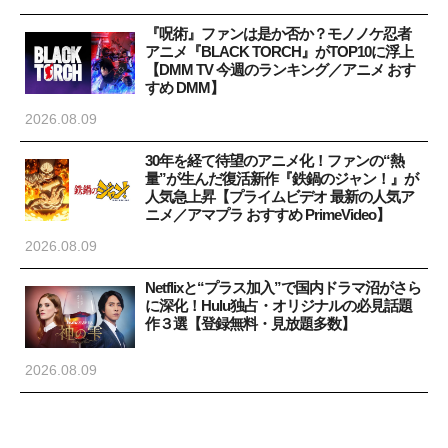
『呪術』ファンは是か否か？モノノケ忍者
アニメ『BLACK TORCH』がTOP10に浮上
【DMM TV 今週のランキング／アニメ おす
すめ DMM】
2026.08.09
30年を経て待望のアニメ化！ファンの“熱
量”が生んだ復活新作『鉄鍋のジャン！』が
人気急上昇【プライムビデオ 最新の人気ア
ニメ／アマプラ おすすめ PrimeVideo】
2026.08.09
Netflixと“プラス加入”で国内ドラマ沼がさら
に深化！Hulu独占・オリジナルの必見話題
作３選【登録無料・見放題多数】
2026.08.09