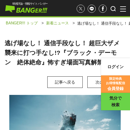
映画評論・情報サイト バンガー
BANGER!!! トップ
>
新着ニュース
>
逃げ場なし！ 通信手段なし！
逃げ場なし！ 通信手段なし！ 超巨大ザメ
襲来に打つ手なし!?『ブラック・デーモ
ン 絶体絶命』怖すぎ場面写真解禁
ログイン
映画記事
限定特典
記事へ戻る
次の写真 >
お得情報配信
映画評価
会員登録
気分で
検索