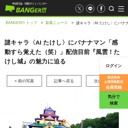
映画評論・情報サイト バンガー
BANGER!!! トップ
>
新着ニュース
>
謎キャラ〈AI たけし〉にバ
謎キャラ〈AI たけし〉にバナナマン「感
動すら覚えた（笑）」配信目前『風雲！た
けし城』の魅力に迫る
ログイン
映画記事
限定特典
< 前の写真
記事へ戻る
次の写真 >
お得情報配信
映画評価
会員登録
気分で
検索