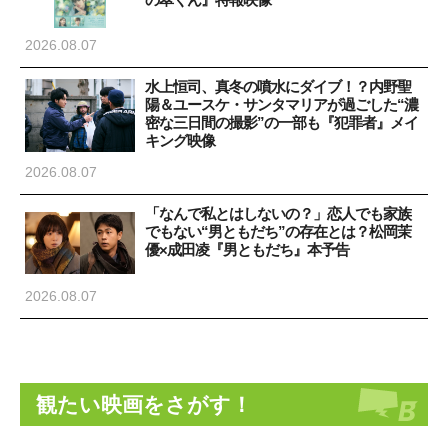
2026.08.07
水上恒司、真冬の噴水にダイブ！？内野聖
陽＆ユースケ・サンタマリアが過ごした“濃
密な三日間の撮影”の一部も『犯罪者』メイ
キング映像
2026.08.07
「なんで私とはしないの？」恋人でも家族
でもない“男ともだち”の存在とは？松岡茉
優×成田凌『男ともだち』本予告
2026.08.07
観たい映画をさがす！