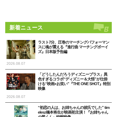
新着ニュース
ラスト7分、圧巻のマーチングパフォーマン
スに魂が震える『進行曲 マーチングボーイ
ズ』日本版予告編
2026.08.07
「どうしたんだろうディズニープラス」異
色すぎるコラボ“ディズニー＆大悟”が仕掛
ける“映画×お笑い”『THE ONE SHOT』特別
映像
2026.08.07
“初恋の人は、お姉ちゃんの彼氏でした” tim
elesz橋本将生が映画初主演！『お姉ちゃん
の翠くん』特報映像