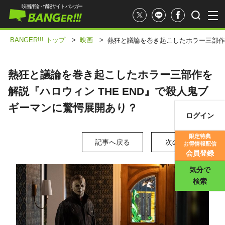
映画評論・情報サイト バンガー
BANGER!!! トップ
>
映画
>
熱狂と議論を巻き起こしたホラー三部作を
熱狂と議論を巻き起こしたホラー三部作を
解説『ハロウィン THE END』で殺人鬼ブ
ギーマンに驚愕展開あり？
ログイン
映画記事
限定特典
記事へ戻る
次の写真 >
お得情報配信
映画評価
会員登録
気分で
検索