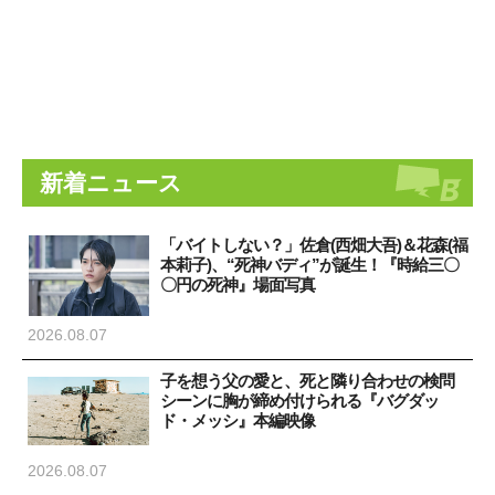
新着ニュース
「バイトしない？」佐倉(西畑大吾)＆花森(福
本莉子)、“死神バディ”が誕生！『時給三〇
〇円の死神』場面写真
2026.08.07
子を想う父の愛と、死と隣り合わせの検問
シーンに胸が締め付けられる『バグダッ
ド・メッシ』本編映像
2026.08.07