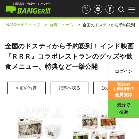
映画評論・情報サイト バンガー
BANGER!!! トップ
>
新着ニュース
>
全国のドスティから予約殺到！
全国のドスティから予約殺到！ インド映画
『ＲＲＲ』コラボレストランのグッズや飲
食メニュー、特典など一挙公開
ログイン
映画記事
限定特典
< 前の写真
記事へ戻る
次の写真 >
お得情報配信
映画評価
会員登録
気分で
検索