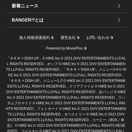
新着ニュース
BANGER
!!!
とは
個人情報保護規約
運営会社
お問い合わせ
Powered by MoviePlus
「ＲＲＲ × DISH UP」© HIKE Inc.© 2021 DVV ENTERTAINMENTS LLP.AL
L RIGHTS RESERVED. , ポップ © HIKE Inc.© 2021 DVV ENTERTAINMEN
TS LLP.ALL RIGHTS RESERVED. , 「ＲＲＲ × DISH UP」メニュー3-4 © HI
KE Inc.© 2021 DVV ENTERTAINMENTS LLP.ALL RIGHTS RESERVED. ,
「ＲＲＲ × DISH UP」メニュー1-2 © HIKE Inc.© 2021 DVV ENTERTAINM
ENTS LLP.ALL RIGHTS RESERVED. , クリアファイル © HIKE Inc.© 2021
DVV ENTERTAINMENTS LLP.ALL RIGHTS RESERVED. , 缶バッジ © HIKE
Inc.© 2021 DVV ENTERTAINMENTS LLP.ALL RIGHTS RESERVED. , ラン
ダムブロマイド © HIKE Inc.© 2021 DVV ENTERTAINMENTS LLP.ALL RIG
HTS RESERVED. , フォトカード © HIKE Inc.© 2021 DVV ENTERTAINMEN
TS LLP.ALL RIGHTS RESERVED. , タペストリー © HIKE Inc.© 2021 DVV
ENTERTAINMENTS LLP.ALL RIGHTS RESERVED. , コーヒー（BOX／単
品） © HIKE Inc.© 2021 DVV ENTERTAINMENTS LLP.ALL RIGHTS RESE
RVED. , コースター © HIKE Inc.© 2021 DVV ENTERTAINMENTS LLP.ALL