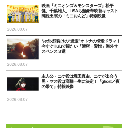
映画『ミニオンズ＆モンスターズ』松平
健、千葉雄大、LiSAら超豪華吹替キャスト
陣総出演の「ミニおんど」特別映像
2026.08.07
Netflix顔負けの“過激”オトナの情愛ドラマ！
今すぐHuluで観たい「濃密・愛憎」海外サ
スペンス３選
2026.08.07
主人公・ニケ役は堀田真由、ニケが出会う
男・マス役は高橋一生に決定！『ghost／夜
の果て』特報映像
2026.08.07