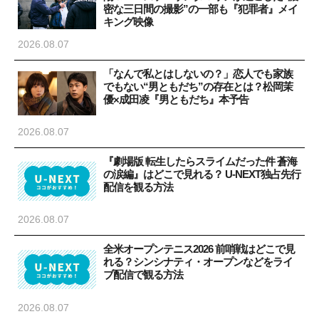
密な三日間の撮影”の一部も『犯罪者』メイ
キング映像
2026.08.07
「なんで私とはしないの？」恋人でも家族
でもない“男ともだち”の存在とは？松岡茉
優×成田凌『男ともだち』本予告
2026.08.07
『劇場版 転生したらスライムだった件 蒼海
の涙編』はどこで見れる？ U-NEXT独占先行
配信を観る方法
2026.08.07
全米オープンテニス2026 前哨戦はどこで見
れる？シンシナティ・オープンなどをライ
ブ配信で観る方法
2026.08.07