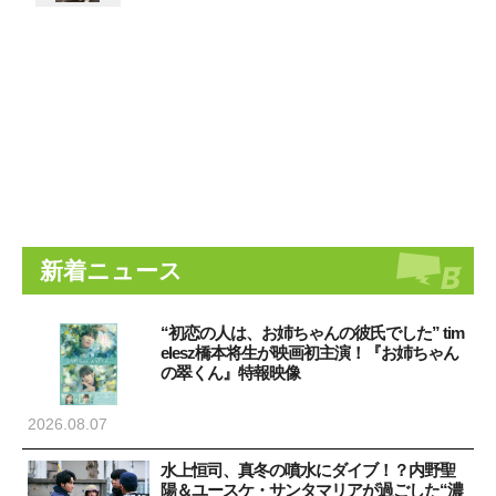
新着ニュース
“初恋の人は、お姉ちゃんの彼氏でした” tim
elesz橋本将生が映画初主演！『お姉ちゃん
の翠くん』特報映像
2026.08.07
水上恒司、真冬の噴水にダイブ！？内野聖
陽＆ユースケ・サンタマリアが過ごした“濃