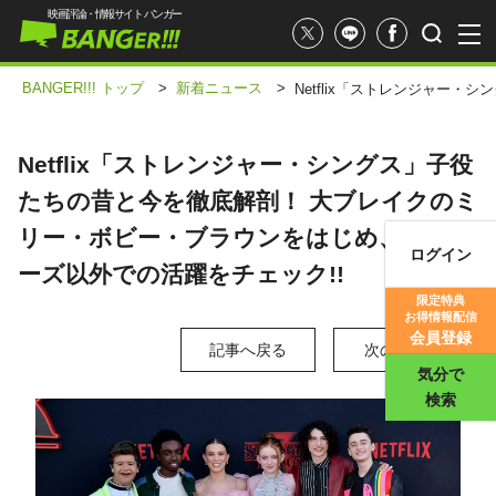
映画評論・情報サイト バンガー
BANGER!!! トップ
>
新着ニュース
>
Netflix「ストレンジャー
Netflix「ストレンジャー・シングス」子役
たちの昔と今を徹底解剖！ 大ブレイクのミ
リー・ボビー・ブラウンをはじめ、同シリ
ログイン
ーズ以外での活躍をチェック!!
映画記事
限定特典
お得情報配信
映画評価
会員登録
記事へ戻る
次の写真 >
気分で
検索