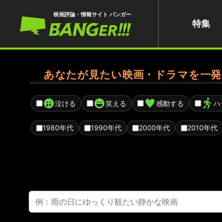
映画評論・情報サイト バンガー
特集
あなたが見たい映画・ドラマを一発
泣ける
笑える
感動する
ハ
1980年代
1990年代
2000年代
2010年代