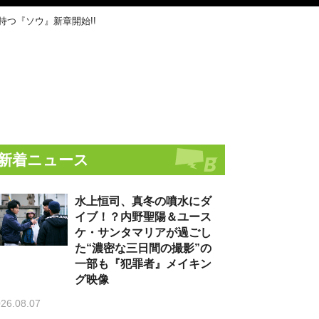
つ『ソウ』新章開始!!
新着ニュース
水上恒司、真冬の噴水にダ
イブ！？内野聖陽＆ユース
ケ・サンタマリアが過ごし
た“濃密な三日間の撮影”の
一部も『犯罪者』メイキン
グ映像
26.08.07