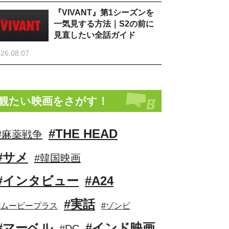
『VIVANT』第1シーズンを
一気見する方法｜S2の前に
見直したい全話ガイド
26.08.07
観たい映画をさがす！
#THE HEAD
#麻薬戦争
#サメ
#韓国映画
#インタビュー
#A24
#実話
#ムービープラス
#ゾンビ
#マーベル
#インド映画
#DC