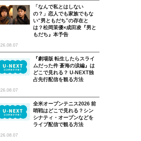
「なんで私とはしない
の？」恋人でも家族でもな
い“男ともだち”の存在と
は？松岡茉優×成田凌『男と
もだち』本予告
26.08.07
『劇場版 転生したらスライ
ムだった件 蒼海の涙編』は
どこで見れる？ U-NEXT独
占先行配信を観る方法
26.08.07
全米オープンテニス2026 前
哨戦はどこで見れる？シン
シナティ・オープンなどを
ライブ配信で観る方法
26.08.07