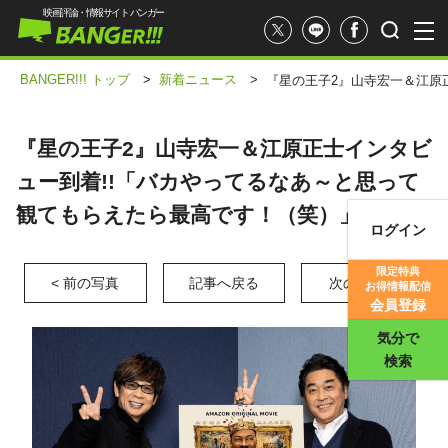
映画評論・情報サイト バンガー
BANGER!!! トップ
>
新着ニュース
>
『星の王子2』山寺宏一＆江原
『星の王子2』山寺宏一＆江原正士インタビ
ュー到着!!「バカやってるなあ～と思って
観てもらえたら最高です！（笑）」
ログイン
映画記事
限定特典
< 前の写真
記事へ戻る
次の写真 >
お得情報配信
映画評価
会員登録
気分で
検索