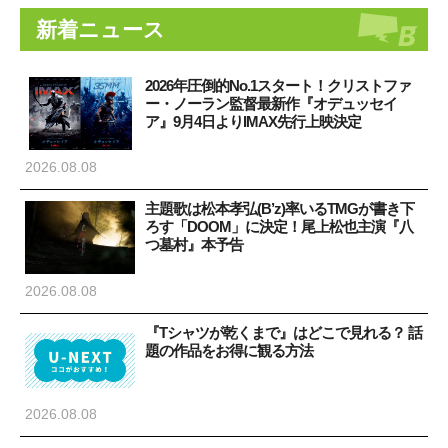
新着ニュース
2026年圧倒的No.1スタート！クリストファ
ー・ノーラン監督最新作『オデュッセイ
ア』9月4日よりIMAX先行上映決定
2026.08.08
主題歌は松本孝弘(B’z)率いるTMGが書き下
ろす「DOOM」に決定！尾上松也主演『八
つ墓村』本予告
2026.08.08
『Tシャツが乾くまで』はどこで見れる？ 話
題の作品をお得に観る方法
2026.08.08