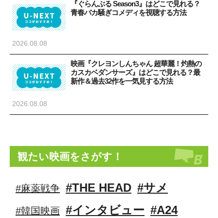
『ぐらんぶる Season3』はどこで見れる？
青春バカ騒ぎコメディを視聴する方法
2026.08.08
映画『クレヨンしんちゃん 超華麗！灼熱の
カスカベダンサーズ』はどこで見れる？最
新作＆過去32作を一気見する方法
2026.08.08
観たい映画をさがす！
#THE HEAD
#サメ
#麻薬戦争
#インタビュー
#A24
#韓国映画