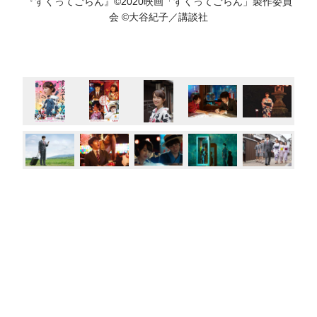
『すくってごらん』©️2020映画「すくってごらん」製作委員
会 ©️大谷紀子／講談社