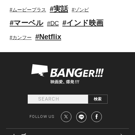
#実話
#ムービープラス
#ゾンビ
#マーベル
#インド映画
#DC
#Netflix
#カンフー
FOLLOW US