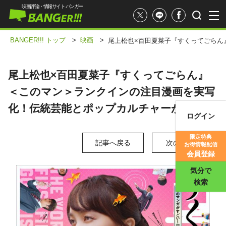
映画評論・情報サイト バンガー
BANGER!!! トップ
>
映画
>
尾上松也×百田夏菜子『すくってごらん
尾上松也×百田夏菜子『すくってごらん』
＜このマン＞ランクインの注目漫画を実写
化！伝統芸能とポップカルチャーが邂逅
ログイン
映画記事
限定特典
記事へ戻る
次の写真 >
お得情報配信
映画評価
会員登録
気分で
検索