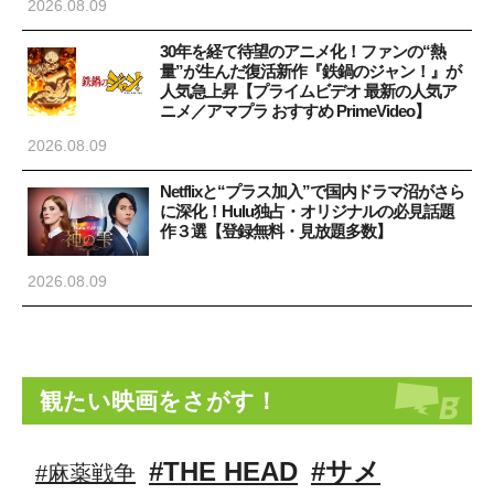
2026.08.09
30年を経て待望のアニメ化！ファンの“熱
量”が生んだ復活新作『鉄鍋のジャン！』が
人気急上昇【プライムビデオ 最新の人気ア
ニメ／アマプラ おすすめ PrimeVideo】
2026.08.09
Netflixと“プラス加入”で国内ドラマ沼がさら
に深化！Hulu独占・オリジナルの必見話題
作３選【登録無料・見放題多数】
2026.08.09
観たい映画をさがす！
#THE HEAD
#サメ
#麻薬戦争