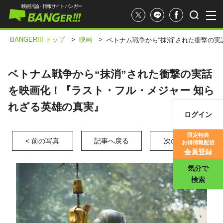
映画評論・情報サイト バンガー
BANGER!!! トップ
>
映画
>
ベトナム戦争から“抹消”された衝撃の
ベトナム戦争から“抹消”された衝撃の実話
を映画化！『ラスト・フル・メジャー 知ら
れざる英雄の真実』
ログイン
映画記事
限定特典
< 前の写真
記事へ戻る
次の写真 >
お得情報配信
映画評価
会員登録
気分で
検索