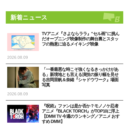
新着ニュース
TVアニメ『さよならララ』“セル画”に挑ん
だオープニング映像制作の舞台裏とスタッ
フの熱意に迫るメイキング映像
2026.08.09
「一番最悪な時こそ強くなるきっかけがあ
る」新境地とも言える演技の振り幅を見せ
る吉岡里帆＆奈緒『シャドウワーク』場面
写真
2026.08.09
『呪術』ファンは是か否か？モノノケ忍者
アニメ『BLACK TORCH』がTOP10に浮上
【DMM TV 今週のランキング／アニメ おす
すめ DMM】