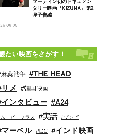
マーティン初のドキュメン
タリー映画『KIZUNA』第2
弾予告編
26.08.05
観たい映画をさがす！
#THE HEAD
#麻薬戦争
#サメ
#韓国映画
#インタビュー
#A24
#実話
#ムービープラス
#ゾンビ
#マーベル
#インド映画
#DC