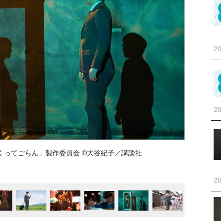
20
20
すくってごらん」製作委員会 ©️大谷紀子／講談社
20