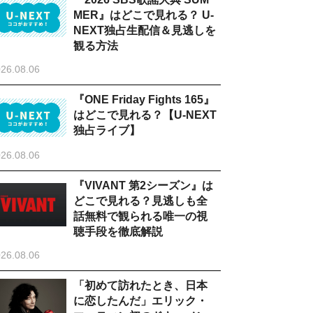
MER』はどこで見れる？ U-
NEXT独占生配信＆見逃しを
観る方法
26.08.06
『ONE Friday Fights 165』
はどこで見れる？【U-NEXT
独占ライブ】
26.08.06
『VIVANT 第2シーズン』は
どこで見れる？見逃しも全
話無料で観られる唯一の視
聴手段を徹底解説
26.08.06
「初めて訪れたとき、日本
に恋したんだ」エリック・