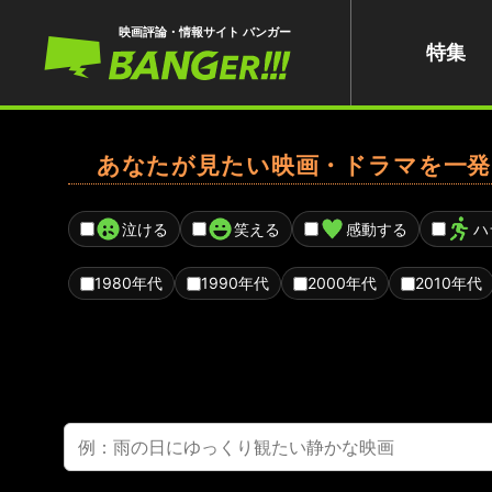
映画評論・情報サイト バンガー
特集
あなたが見たい映画・ドラマを一発
泣ける
笑える
感動する
ハ
1980年代
1990年代
2000年代
2010年代