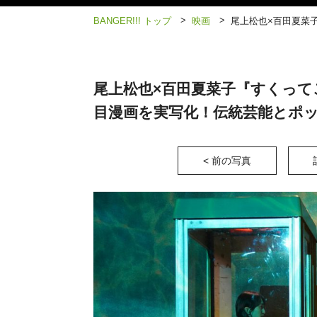
>
>
BANGER!!! トップ
映画
尾上松也×百田夏菜
尾上松也×百田夏菜子『すくって
目漫画を実写化！伝統芸能とポ
< 前の写真