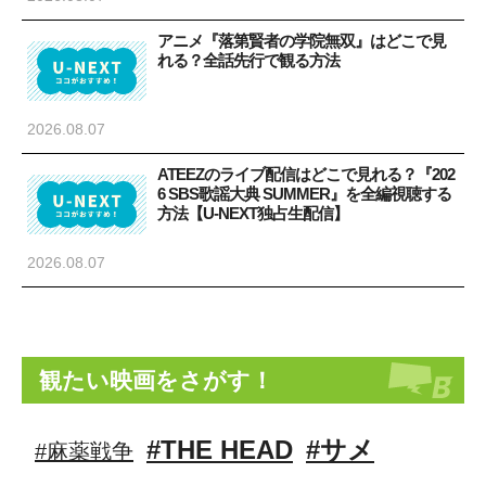
アニメ『落第賢者の学院無双』はどこで見
れる？全話先行で観る方法
2026.08.07
ATEEZのライブ配信はどこで見れる？『202
6 SBS歌謡大典 SUMMER』を全編視聴する
方法【U-NEXT独占生配信】
2026.08.07
観たい映画をさがす！
#THE HEAD
#サメ
#麻薬戦争