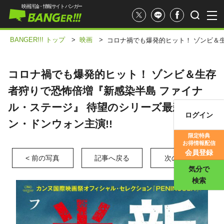
映画評論・情報サイト バンガー
BANGER!!! トップ
>
映画
>
コロナ禍でも爆発的ヒット！ ゾンビ＆
コロナ禍でも爆発的ヒット！ ゾンビ＆生存
者狩りで恐怖倍増『新感染半島 ファイナ
ル・ステージ』 待望のシリーズ最新作はカ
ログイン
ン・ドンウォン主演!!
映画記事
限定特典
お得情報配信
映画評価
会員登録
< 前の写真
記事へ戻る
次の写真 >
気分で
検索