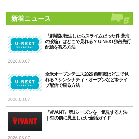
新着ニュース
『劇場版 転生したらスライムだった件 蒼海
の涙編』はどこで見れる？ U-NEXT独占先行
配信を観る方法
2026.08.07
全米オープンテニス2026 前哨戦はどこで見
れる？シンシナティ・オープンなどをライ
ブ配信で観る方法
2026.08.07
『VIVANT』第1シーズンを一気見する方法
｜S2の前に見直したい全話ガイド
2026.08.07