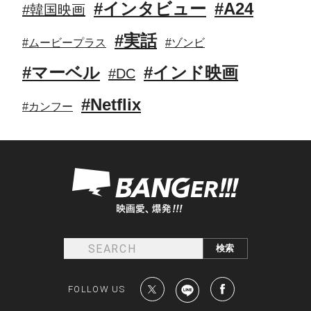
#インタビュー
#A24
#韓国映画
#実話
#ムービープラス
#ゾンビ
#マーベル
#インド映画
#DC
#Netflix
#カンフー
FOLLOW US