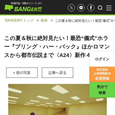
映画評論・情報サイト バンガー
BANGER!!! トップ
>
映画
>
この夏＆秋に絶対見たい！最恐“儀式”
この夏＆秋に絶対見たい！最恐“儀式”ホラ
ー『ブリング・ハー・バック』ほかロマン
スから都市伝説まで〈A24〉新作４選
ログイン
映画記事
限定特典
< 前の写真
記事へ戻る
お得情報配信
映画評価
会員登録
気分で
検索