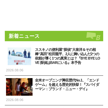
新着ニュース
ススキノの便利屋“探偵”大泉洋＆その相
棒“高田”松田龍平、2人に舞い込んだ2つの
依頼が導く1つの真実とは？『BYE BYE LO
VE 探偵はBARにいる』本予告
2026.08.06
全米オープニング興収歴代No.1、「エンド
ゲーム」を超える歴史的快挙！『スパイダ
ーマン：ブランド・ニュー・デイ』
2026.08.06