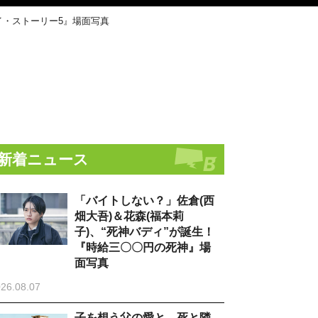
イ・ストーリー5』場面写真
新着ニュース
「バイトしない？」佐倉(西
畑大吾)＆花森(福本莉
子)、“死神バディ”が誕生！
『時給三〇〇円の死神』場
面写真
26.08.07
子を想う父の愛と、死と隣