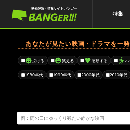
映画評論・情報サイト バンガー
特集
あなたが見たい映画・ドラマを一発
泣ける
笑える
感動する
ハ
1980年代
1990年代
2000年代
2010年代