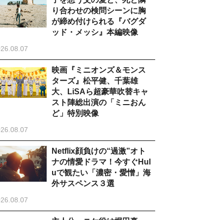
り合わせの検問シーンに胸
が締め付けられる『バグダ
ッド・メッシ』本編映像
26.08.07
映画『ミニオンズ＆モンス
ターズ』松平健、千葉雄
大、LiSAら超豪華吹替キャ
スト陣総出演の「ミニおん
ど」特別映像
26.08.07
Netflix顔負けの“過激”オト
ナの情愛ドラマ！今すぐHul
uで観たい「濃密・愛憎」海
外サスペンス３選
26.08.07