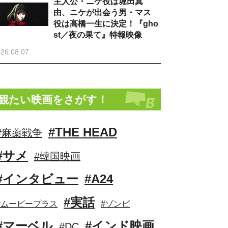
主人公・ニケ役は堀田真
由、ニケが出会う男・マス
役は高橋一生に決定！『gho
st／夜の果て』特報映像
26.08.07
観たい映画をさがす！
#THE HEAD
#麻薬戦争
#サメ
#韓国映画
#インタビュー
#A24
#実話
#ムービープラス
#ゾンビ
#マーベル
#インド映画
#DC