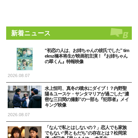
新着ニュース
“初恋の人は、お姉ちゃんの彼氏でした” tim
elesz橋本将生が映画初主演！『お姉ちゃん
の翠くん』特報映像
2026.08.07
水上恒司、真冬の噴水にダイブ！？内野聖
陽＆ユースケ・サンタマリアが過ごした“濃
密な三日間の撮影”の一部も『犯罪者』メイ
キング映像
2026.08.07
「なんで私とはしないの？」恋人でも家族
でもない“男ともだち”の存在とは？松岡茉