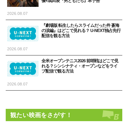
優×成田凌『男ともだち』本予告
2026.08.07
『劇場版 転生したらスライムだった件 蒼海
の涙編』はどこで見れる？ U-NEXT独占先行
配信を観る方法
2026.08.07
全米オープンテニス2026 前哨戦はどこで見
れる？シンシナティ・オープンなどをライ
ブ配信で観る方法
2026.08.07
観たい映画をさがす！