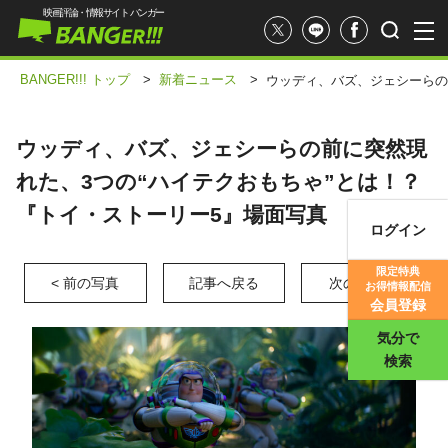
映画評論・情報サイト バンガー
BANGER!!! トップ
>
新着ニュース
>
ウッディ、バズ、ジェシーらの
ウッディ、バズ、ジェシーらの前に突然現
れた、3つの“ハイテクおもちゃ”とは！？
『トイ・ストーリー5』場面写真
ログイン
映画記事
限定特典
< 前の写真
記事へ戻る
次の写真 >
お得情報配信
映画評価
会員登録
気分で
検索