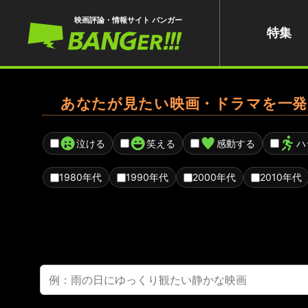
映画評論・情報サイト バンガー
特集
あなたが見たい映画・ドラマを一発
泣ける
笑える
感動する
ハ
1980年代
1990年代
2000年代
2010年代