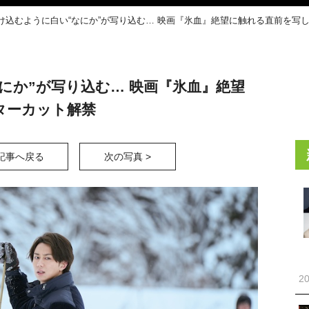
け込むように白い“なにか”が写り込む… 映画『氷血』絶望に触れる直前を写
にか”が写り込む… 映画『氷血』絶望
ターカット解禁
記事へ戻る
次の写真 >
20