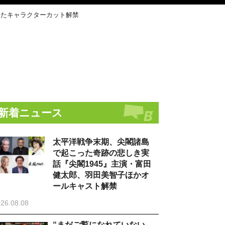
したキャラクターカット解禁
新着ニュース
太平洋戦争末期、尖閣諸島
で起こった奇跡の悲しき実
話『尖閣1945』主演・富田
健太郎、羽田美智子ほかオ
ールキャスト解禁
26.08.08
“まだご覧になれていない