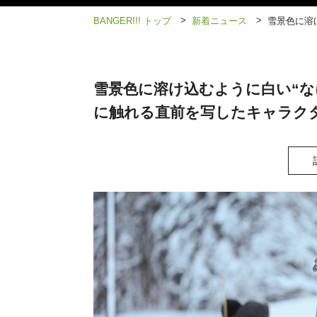
>
>
BANGER!!! トップ
新着ニュース
雪景色に溶
雪景色に溶け込むように白い“な
に触れる直前を写したキャラク