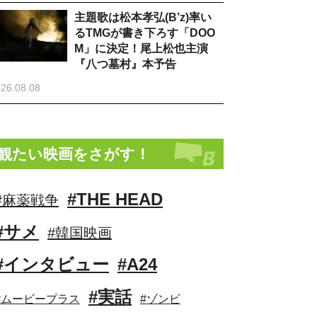
主題歌は松本孝弘(B’z)率い
るTMGが書き下ろす「DOO
M」に決定！尾上松也主演
『八つ墓村』本予告
26.08.08
観たい映画をさがす！
#THE HEAD
#麻薬戦争
#サメ
#韓国映画
#インタビュー
#A24
#実話
#ムービープラス
#ゾンビ