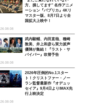
方、損してます” 名作アニメ
ーション『パプリカ』4Kリ
マスター版、8月7日より全
国拡大上映中！
26.08.08
武内駿輔、内田直哉、種崎
敦美、井上和彦ら実力派声
優陣が集結！『ラスト・サ
バイバー』吹替予告
26.08.08
2026年圧倒的No.1スター
ト！クリストファー・ノー
ラン監督最新作『オデュッ
セイア』9月4日よりIMAX先
行上映決定
26.08.08