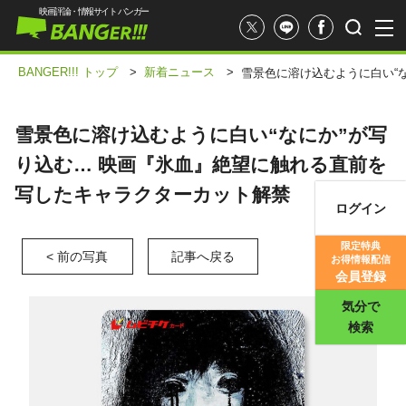
映画評論・情報サイト バンガー
BANGER!!! トップ
>
新着ニュース
>
雪景色に溶け込むように白い“
雪景色に溶け込むように白い“なにか”が写
り込む… 映画『氷血』絶望に触れる直前を
写したキャラクターカット解禁
ログイン
映画記事
限定特典
< 前の写真
記事へ戻る
お得情報配信
映画評価
会員登録
気分で
検索