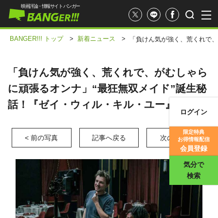
映画評論・情報サイト バンガー
BANGER!!! トップ
>
新着ニュース
>
「負けん気が強く、荒くれで、
「負けん気が強く、荒くれで、がむしゃら
に頑張るオンナ」“最狂無双メイド”誕生秘
話！『ゼイ・ウィル・キル・ユー』
ログイン
映画記事
限定特典
< 前の写真
記事へ戻る
次の写真 >
お得情報配信
映画評価
会員登録
気分で
検索