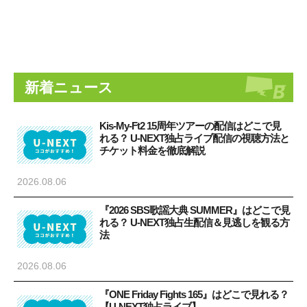
新着ニュース
Kis-My-Ft2 15周年ツアーの配信はどこで見
れる？ U-NEXT独占ライブ配信の視聴方法と
チケット料金を徹底解説
2026.08.06
『2026 SBS歌謡大典 SUMMER』はどこで見
れる？ U-NEXT独占生配信＆見逃しを観る方
法
2026.08.06
『ONE Friday Fights 165』はどこで見れる？
【U-NEXT独占ライブ】