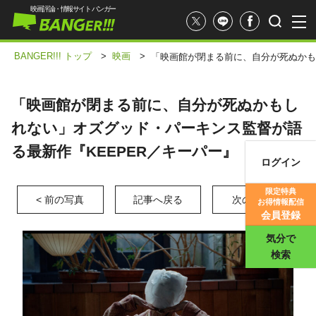
映画評論・情報サイト バンガー
BANGER!!! トップ
>
映画
>
「映画館が閉まる前に、自分が死ぬかも
「映画館が閉まる前に、自分が死ぬかもし
れない」オズグッド・パーキンス監督が語
る最新作『KEEPER／キーパー』
ログイン
映画記事
限定特典
< 前の写真
記事へ戻る
次の写真 >
お得情報配信
映画評価
会員登録
気分で
検索