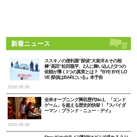
新着ニュース
ススキノの便利屋“探偵”大泉洋＆その相
棒“高田”松田龍平、2人に舞い込んだ2つの
依頼が導く1つの真実とは？『BYE BYE LO
VE 探偵はBARにいる』本予告
2026.08.06
全米オープニング興収歴代No.1、「エンド
ゲーム」を超える歴史的快挙！『スパイダ
ーマン：ブランド・ニュー・デイ』
2026.08.06