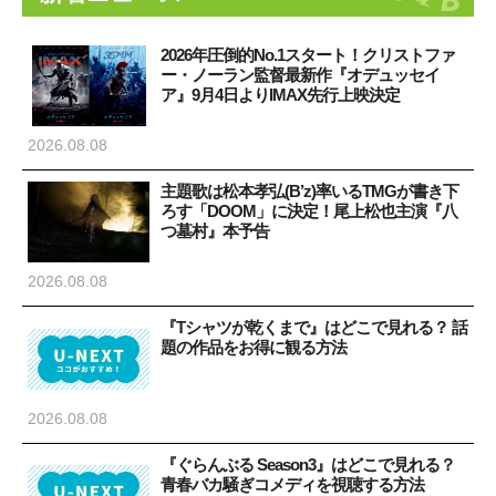
2026年圧倒的No.1スタート！クリストファ
ー・ノーラン監督最新作『オデュッセイ
ア』9月4日よりIMAX先行上映決定
2026.08.08
主題歌は松本孝弘(B’z)率いるTMGが書き下
ろす「DOOM」に決定！尾上松也主演『八
つ墓村』本予告
2026.08.08
『Tシャツが乾くまで』はどこで見れる？ 話
題の作品をお得に観る方法
2026.08.08
『ぐらんぶる Season3』はどこで見れる？
青春バカ騒ぎコメディを視聴する方法