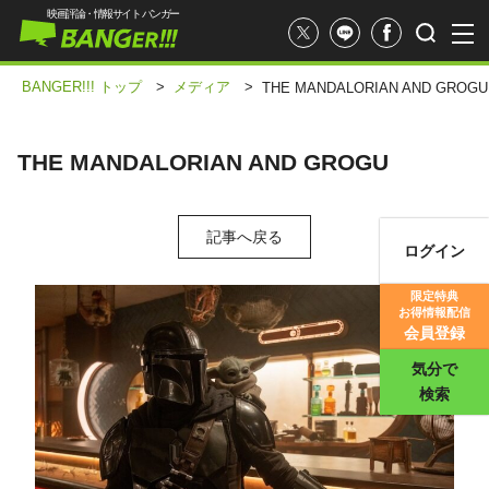
映画評論・情報サイト バンガー
BANGER!!! トップ
>
メディア
>
THE MANDALORIAN AND GROGU
THE MANDALORIAN AND GROGU
記事へ戻る
ログイン
映画記事
限定特典
お得情報配信
映画評価
会員登録
気分で
検索