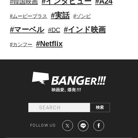
#インタビュー
#A24
#韓国映画
#実話
#ムービープラス
#ゾンビ
#マーベル
#インド映画
#DC
#Netflix
#カンフー
FOLLOW US