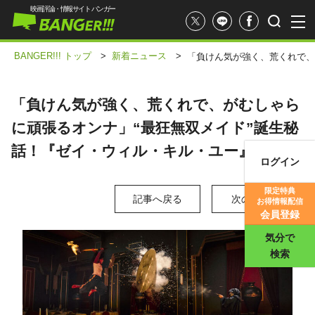
映画評論・情報サイト バンガー
BANGER!!! トップ
>
新着ニュース
>
「負けん気が強く、荒くれで、
「負けん気が強く、荒くれで、がむしゃら
に頑張るオンナ」“最狂無双メイド”誕生秘
話！『ゼイ・ウィル・キル・ユー』
ログイン
映画記事
限定特典
記事へ戻る
次の写真 >
お得情報配信
映画評価
会員登録
気分で
検索