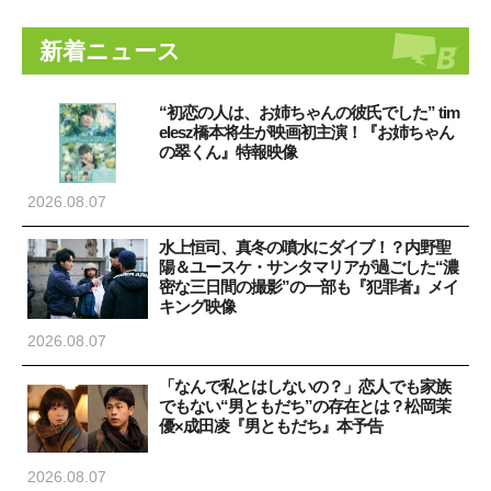
新着ニュース
“初恋の人は、お姉ちゃんの彼氏でした” tim
elesz橋本将生が映画初主演！『お姉ちゃん
の翠くん』特報映像
2026.08.07
水上恒司、真冬の噴水にダイブ！？内野聖
陽＆ユースケ・サンタマリアが過ごした“濃
密な三日間の撮影”の一部も『犯罪者』メイ
キング映像
2026.08.07
「なんで私とはしないの？」恋人でも家族
でもない“男ともだち”の存在とは？松岡茉
優×成田凌『男ともだち』本予告
2026.08.07