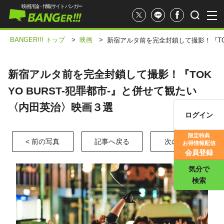
映画評論・情報サイト バンガー
BANGER!!! トップ
>
映画
>
新宿アルタ前を完全封鎖して撮影！『TOK
新宿アルタ前を完全封鎖して撮影！『TOK
YO BURST-犯罪都市-』と併せて観たい
〈内田英治〉映画３選
ログイン
映画記事
限定特典
< 前の写真
記事へ戻る
次の写真 >
お得情報配信
映画評価
会員登録
気分で
検索