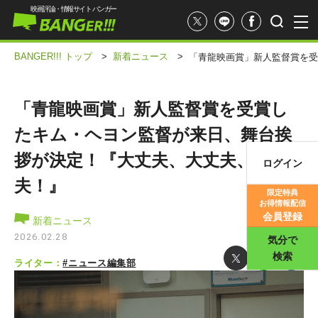
映画評論・情報サイト バンガー
BANGER!!! トップ
>
新着ニュース
>
「青龍映画賞」新人監督賞を受
「青龍映画賞」新人監督賞を受賞し
たキム・ヘヨン監督が来日、舞台挨
拶が決定！『大丈夫、大丈夫、大丈
ログイン
映画記事
夫！』
限定特典
お得情報配信
映画評価
会員登録
新着ニュース
2026.02.28
気分で
検索
ライター：
#ニュース編集部