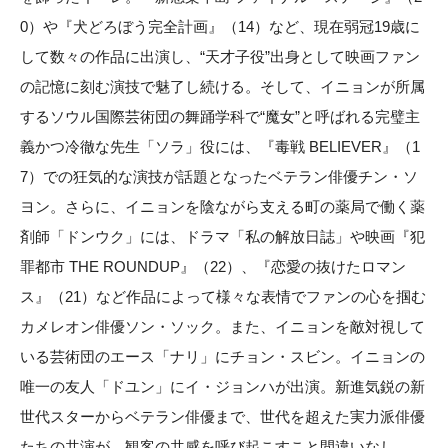
0）や『犬どろぼう完全計画』（14）など、現在弱冠19歳に
して数々の作品に出演し、“天才子役”出身として映画ファン
の記憶に刻む演技で魅了し続ける。そして、イニョンが所属
するソウル国際芸術団の舞踊学科で“魔女”と呼ばれる完璧主
義かつ冷徹な先生「ソラ」役には、『毒戦 BELIEVER』（1
7）での狂気的な演技が話題となったベテラン俳優チン・ソ
ヨン。さらに、イニョンを陰ながら支える町の薬局で働く薬
剤師「ドンウク」には、ドラマ「私の解放日誌」や映画『犯
罪都市 THE ROUNDUP』（22）、『恋愛の抜けたロマン
ス』（21）など作品によって様々な表情でファンの心を掴む
カメレオン俳優ソン・ソック。また、イニョンを敵対視して
いる芸術団のエース「ナリ」にチョン・スビン。イニョンの
唯一の友人「ドユン」にイ・ジョンハが出演。新進気鋭の新
世代スターからベテラン俳優まで、世代を超えた実力派俳優
たちの共演が、観客の共感を呼び起こすこと間違いなし。