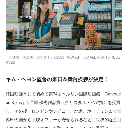
『大丈夫、大丈夫、大丈夫！』©︎2023 TWOMEN FILM ALL RIGHTS RESE
RVED.
キム・ヘヨン監督の来日＆舞台挨拶が決定！
韓国映画として初めて第74回ベルリン国際映画祭「Generati
on Kplus」部門最優秀作品賞〈クリスタル・ベア賞〉を受賞
し、その後、ロンドンやシドニー、北京、ホーチミンまで世
界50カ国から上映オファーが寄せられるなど、世界的な注目