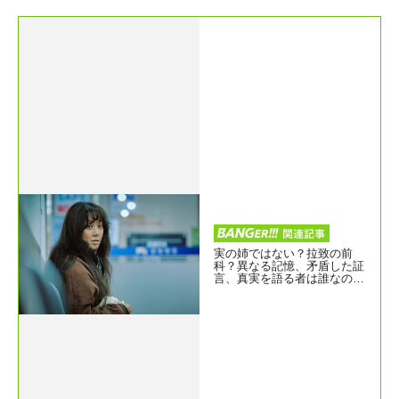
実の姉ではない？拉致の前
科？異なる記憶、矛盾した証
言、真実を語る者は誰なのか
『白い車に乗った女』予告編