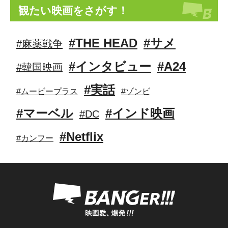
観たい映画をさがす！
#THE HEAD
#サメ
#麻薬戦争
#インタビュー
#A24
#韓国映画
#実話
#ムービープラス
#ゾンビ
#マーベル
#インド映画
#DC
#Netflix
#カンフー