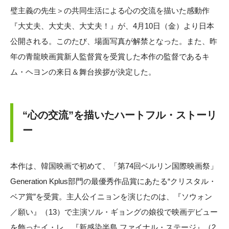
璧主義の先生＞の共同生活による心の交流を描いた感動作
『大丈夫、大丈夫、大丈夫！』が、4月10日（金）より日本
公開される。このたび、場面写真が解禁となった。また、昨
年の青龍映画賞新人監督賞を受賞した本作の監督であるキ
ム・ヘヨンの来日＆舞台挨拶が決定した。
“心の交流”を描いたハートフル・ストーリ
ー
本作は、韓国映画で初めて、「第74回ベルリン国際映画祭」
Generation Kplus部門の最優秀作品賞にあたる“クリスタル・
ベア賞”を受賞。主人公イニョンを演じたのは、『ソウォン
／願い』（13）で主演ソル・ギョングの娘役で映画デビュー
を飾ったイ・レ。『新感染半島 ファイナル・ステージ』（2