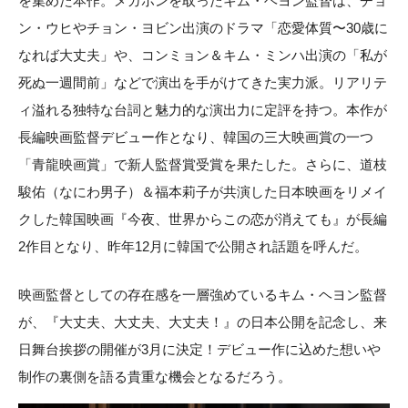
を集めた本作。メガホンを取ったキム・ヘヨン監督は、チョ
ン・ウヒやチョン・ヨビン出演のドラマ「恋愛体質〜30歳に
なれば大丈夫」や、コンミョン＆キム・ミンハ出演の「私が
死ぬ一週間前」などで演出を手がけてきた実力派。リアリテ
ィ溢れる独特な台詞と魅力的な演出力に定評を持つ。本作が
長編映画監督デビュー作となり、韓国の三大映画賞の一つ
「青龍映画賞」で新人監督賞受賞を果たした。さらに、道枝
駿佑（なにわ男子）＆福本莉子が共演した日本映画をリメイ
クした韓国映画『今夜、世界からこの恋が消えても』が長編
2作目となり、昨年12月に韓国で公開され話題を呼んだ。
映画監督としての存在感を一層強めているキム・ヘヨン監督
が、『大丈夫、大丈夫、大丈夫！』の日本公開を記念し、来
日舞台挨拶の開催が3月に決定！デビュー作に込めた想いや
制作の裏側を語る貴重な機会となるだろう。