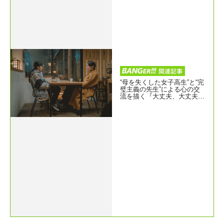
“母を失くした女子高生”と“完
璧主義の先生”による心の交
流を描く『大丈夫、大丈夫、
大丈夫！』ティザー予告