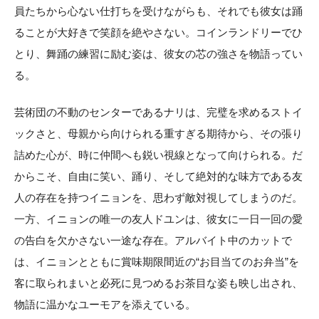
員たちから心ない仕打ちを受けながらも、それでも彼女は踊
ることが大好きで笑顔を絶やさない。コインランドリーでひ
とり、舞踊の練習に励む姿は、彼女の芯の強さを物語ってい
る。
芸術団の不動のセンターであるナリは、完璧を求めるストイ
ックさと、母親から向けられる重すぎる期待から、その張り
詰めた心が、時に仲間へも鋭い視線となって向けられる。だ
からこそ、自由に笑い、踊り、そして絶対的な味方である友
人の存在を持つイニョンを、思わず敵対視してしまうのだ。
一方、イニョンの唯一の友人ドユンは、彼女に一日一回の愛
の告白を欠かさない一途な存在。アルバイト中のカットで
は、イニョンとともに賞味期限間近の“お目当てのお弁当”を
客に取られまいと必死に見つめるお茶目な姿も映し出され、
物語に温かなユーモアを添えている。