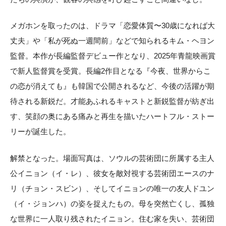
メガホンを取ったのは、ドラマ「恋愛体質〜30歳になれば大
丈夫」や「私が死ぬ一週間前」などで知られるキム・ヘヨン
監督。本作が長編監督デビュー作となり、2025年青龍映画賞
で新人監督賞を受賞。長編2作目となる『今夜、世界からこ
の恋が消えても』も韓国で公開されるなど、今後の活躍が期
待される新鋭だ。才能あふれるキャストと新鋭監督が紡ぎ出
す、笑顔の奥にある痛みと再生を描いたハートフル・ストー
リーが誕生した。
解禁となった。場面写真は、ソウルの芸術団に所属する主人
公イニョン（イ・レ）、彼女を敵対視する芸術団エースのナ
リ（チョン・スビン）、そしてイニョンの唯一の友人ドユン
（イ・ジョンハ）の姿を捉えたもの。母を突然亡くし、孤独
な世界に一人取り残されたイニョン。住む家を失い、芸術団