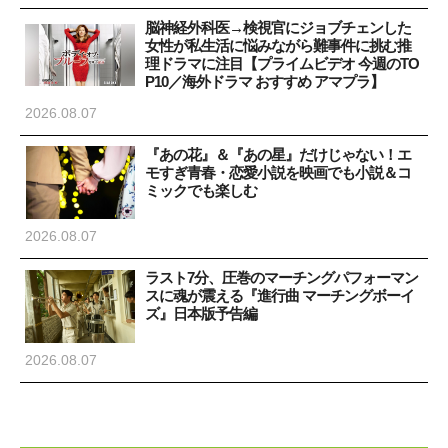
脳神経外科医→検視官にジョブチェンした
女性が私生活に悩みながら難事件に挑む推
理ドラマに注目【プライムビデオ 今週のTO
P10／海外ドラマ おすすめ アマプラ】
2026.08.07
『あの花』＆『あの星』だけじゃない！エ
モすぎ青春・恋愛小説を映画でも小説＆コ
ミックでも楽しむ
2026.08.07
ラスト7分、圧巻のマーチングパフォーマン
スに魂が震える『進行曲 マーチングボーイ
ズ』日本版予告編
2026.08.07