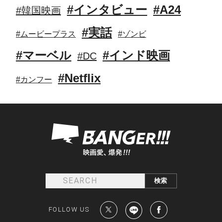
#インタビュー
#A24
#韓国映画
#実話
#ムービープラス
#ゾンビ
#マーベル
#インド映画
#DC
#Netflix
#カンフー
FOLLOW US