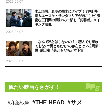
2026.08.07
水上恒司、真冬の噴水にダイブ！？内野聖
陽＆ユースケ・サンタマリアが過ごした“濃
密な三日間の撮影”の一部も『犯罪者』メイ
キング映像
2026.08.07
「なんで私とはしないの？」恋人でも家族
でもない“男ともだち”の存在とは？松岡茉
優×成田凌『男ともだち』本予告
2026.08.07
観たい映画をさがす！
#THE HEAD
#サメ
#麻薬戦争