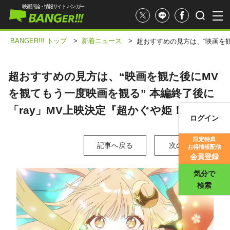
映画評論・情報サイト バンガー
BANGER!!! トップ
>
新着ニュース
>
超おすすめの見方は、“映画を観
超おすすめの見方は、“映画を観た後にMV
を観てもう一度映画を観る” 本編終了後に
「ray」MV上映決定『超かぐや姫！』
ログイン
映画記事
限定特典
記事へ戻る
次の写真 >
お得情報配信
映画評価
会員登録
気分で
検索