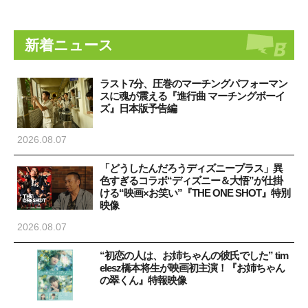
新着ニュース
ラスト7分、圧巻のマーチングパフォーマン
スに魂が震える『進行曲 マーチングボーイ
ズ』日本版予告編
2026.08.07
「どうしたんだろうディズニープラス」異
色すぎるコラボ“ディズニー＆大悟”が仕掛
ける“映画×お笑い”『THE ONE SHOT』特別
映像
2026.08.07
“初恋の人は、お姉ちゃんの彼氏でした” tim
elesz橋本将生が映画初主演！『お姉ちゃん
の翠くん』特報映像