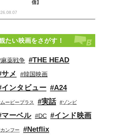
信】
26.08.07
観たい映画をさがす！
#THE HEAD
#麻薬戦争
#サメ
#韓国映画
#インタビュー
#A24
#実話
#ムービープラス
#ゾンビ
#マーベル
#インド映画
#DC
#Netflix
#カンフー