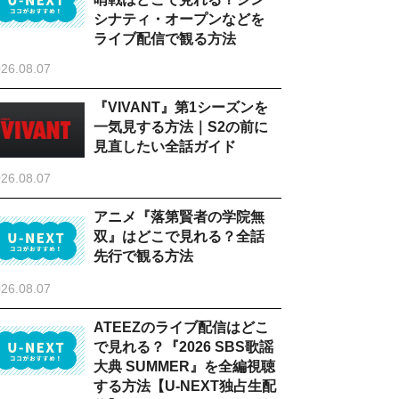
シナティ・オープンなどを
ライブ配信で観る方法
26.08.07
『VIVANT』第1シーズンを
一気見する方法｜S2の前に
見直したい全話ガイド
26.08.07
アニメ『落第賢者の学院無
双』はどこで見れる？全話
先行で観る方法
26.08.07
ATEEZのライブ配信はどこ
で見れる？『2026 SBS歌謡
大典 SUMMER』を全編視聴
する方法【U-NEXT独占生配