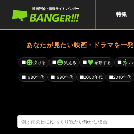
映画評論・情報サイト バンガー
特集
あなたが見たい映画・ドラマを一発
泣ける
笑える
感動する
ハ
1980年代
1990年代
2000年代
2010年代