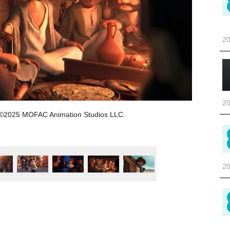
20
20
OFAC Animation Studios LLC.
20