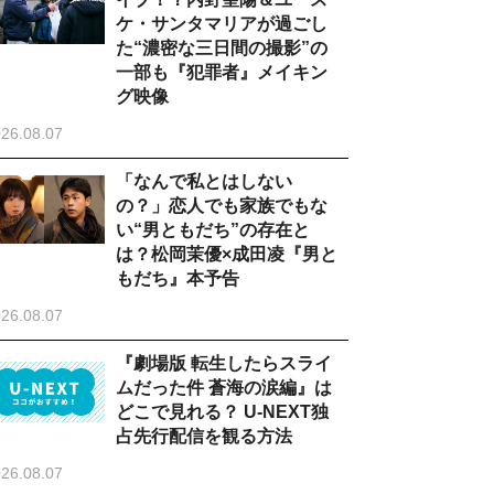
ケ・サンタマリアが過ごし
た“濃密な三日間の撮影”の
一部も『犯罪者』メイキン
グ映像
26.08.07
「なんで私とはしない
の？」恋人でも家族でもな
い“男ともだち”の存在と
は？松岡茉優×成田凌『男と
もだち』本予告
26.08.07
『劇場版 転生したらスライ
ムだった件 蒼海の涙編』は
どこで見れる？ U-NEXT独
占先行配信を観る方法
26.08.07