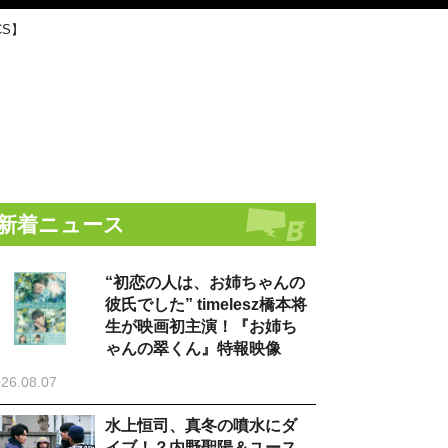
CS】
新着ニュース
“初恋の人は、お姉ちゃんの
彼氏でした” timelesz橋本将
生が映画初主演！『お姉ち
ゃんの翠くん』特報映像
26.08.07
水上恒司、真冬の噴水にダ
イブ！？内野聖陽＆ユース