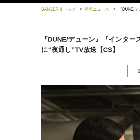
>
>
BANGER!!! トップ
新着ニュース
『DUNE/
『DUNE/デューン』『インター
に“夜通し”TV放送【CS】