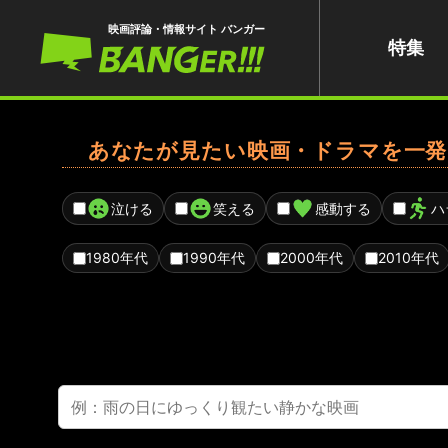
映画評論・情報サイト バンガー
特集
あなたが見たい映画・ドラマを一発
泣ける
笑える
感動する
ハ
1980年代
1990年代
2000年代
2010年代