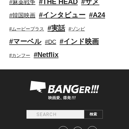
#THE HEAD
#サメ
#麻薬戦争
#インタビュー
#A24
#韓国映画
#実話
#ムービープラス
#ゾンビ
#マーベル
#インド映画
#DC
#Netflix
#カンフー