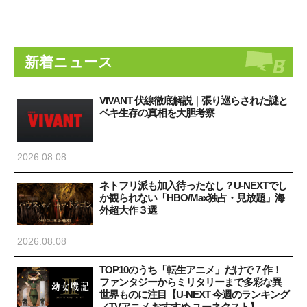
新着ニュース
VIVANT 伏線徹底解説｜張り巡らされた謎と
ベキ生存の真相を大胆考察
2026.08.08
ネトフリ派も加入待ったなし？U-NEXTでし
か観られない「HBO/Max独占・見放題」海
外超大作３選
2026.08.08
TOP10のうち「転生アニメ」だけで７作！
ファンタジーからミリタリーまで多彩な異
世界ものに注目【U-NEXT 今週のランキング
／TVアニメ おすすめ ユーネクスト】