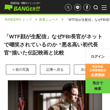
映画評論・情報サイト バンガー
BANGER!!! トップ
>
新着ニュース
>
「WTF顔が生配信」なぜFBI
「WTF顔が生配信」なぜFBI長官がネット
で嘲笑されているのか “悪名高い初代長
官”描いた伝記映画と比較
ログイン
映画記事
限定特典
< 前の写真
記事へ戻る
次の写真 >
お得情報配信
映画評価
会員登録
気分で
検索