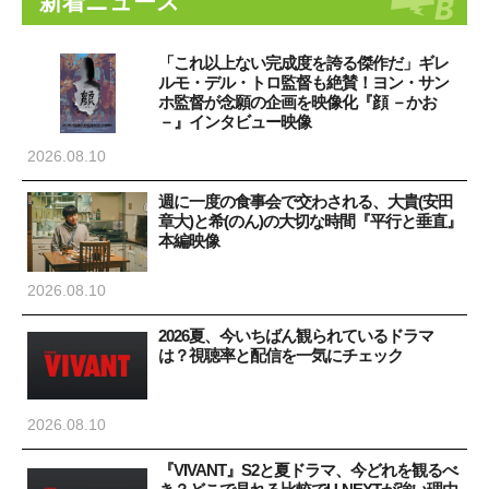
新着ニュース
「これ以上ない完成度を誇る傑作だ」ギレ
ルモ・デル・トロ監督も絶賛！ヨン・サン
ホ監督が念願の企画を映像化『顔 －かお
－』インタビュー映像
2026.08.10
週に一度の食事会で交わされる、大貴(安田
章大)と希(のん)の大切な時間『平行と垂直』
本編映像
2026.08.10
2026夏、今いちばん観られているドラマ
は？視聴率と配信を一気にチェック
2026.08.10
『VIVANT』S2と夏ドラマ、今どれを観るべ