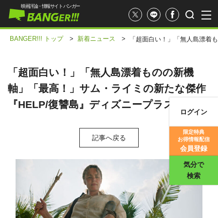
映画評論・情報サイト バンガー
BANGER!!! トップ
>
新着ニュース
>
「超面白い！」「無人島漂着も
「超面白い！」「無人島漂着ものの新機
軸」「最高！」サム・ライミの新たな傑作
『HELP/復讐島』ディズニープラスで配信
ログイン
映画記事
限定特典
記事へ戻る
お得情報配信
映画評価
会員登録
気分で
検索