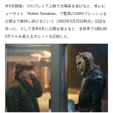
年9月開催）でのプレミア上映で大喝采を浴びると、米レビ
ューサイト「Rotten Tomatoes」で驚異の100%フレッシュを
公開まで維持し続けるという（2022年3月22日時点）伝説を
作った。そして翌年6月に公開を迎えると、全世界で1億6,00
0万ドルを超える大ヒットを記録した。