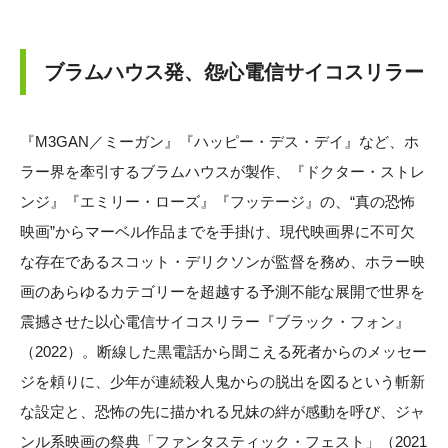
ブラムハウス発、怨心電信サイコスリラー
『M3GAN／ミーガン』『ハッピー・デス・デイ』など、ホ
ラー界を牽引するブラムハウスが製作、『ドクター・ストレ
ンジ』『エミリー・ローズ』『フッテージ』の、“真の恐怖
映画”からマーベル作品までを手掛け、現代映画界に不可欠
な存在であるスコット・デリクソンが監督を務め、ホラー映
画のあらゆるカテゴリーを超越する予測不能な展開で世界を
震撼させた以心電信サイコスリラー『ブラック・フォン』
（2022）。断線した黒電話から聞こえる死者からのメッセー
ジを頼りに、少年が連続殺人鬼からの脱出を図るという斬新
な設定と、恐怖の先に描かれる兄妹の絆が感動を呼び、ジャ
ンル系映画の祭典「ファンタスティック・フェスト」（2021