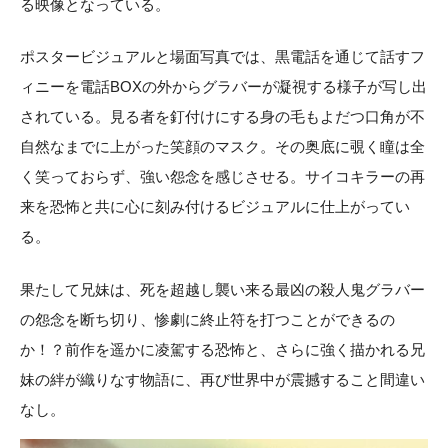
る映像となっている。
ポスタービジュアルと場面写真では、黒電話を通じて話すフ
ィニーを電話BOXの外からグラバーが凝視する様子が写し出
されている。見る者を釘付けにする身の毛もよだつ口角が不
自然なまでに上がった笑顔のマスク。その奥底に覗く瞳は全
く笑っておらず、強い怨念を感じさせる。サイコキラーの再
来を恐怖と共に心に刻み付けるビジュアルに仕上がってい
る。
果たして兄妹は、死を超越し襲い来る最凶の殺人鬼グラバー
の怨念を断ち切り、惨劇に終止符を打つことができるの
か！？前作を遥かに凌駕する恐怖と、さらに強く描かれる兄
妹の絆が織りなす物語に、再び世界中が震撼すること間違い
なし。