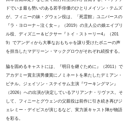
ドでいま最も勢いのある若手俳優のひとりメイソン・テムズ
が、フィニーの妹・グウェン役は、「死霊館」ユニバースの
『ラ・ヨローナ～泣く女～』（2019）の主人公の娘エイプリ
ル役、ディズニー＆ピクサー『トイ・ストーリー4』（201
9）でアンディから大事なおもちゃを譲り受けたボニーの声
を担当したマデリーン・マックグロウがそれぞれ続投する。
脇を固めるキャストには、『明日を継ぐために』（2011）で
アカデミー賞主演男優賞にノミネートを果たしたデミアン・
ビチル。ジェイソン・ステイサム主演『ワーキングマン』
（2026）への出演が決定しているアリアンナ・リヴァス。そ
して、フィニーとグウェンの父親役は前作に引き続き再びジ
ェレミー・デイビスが演じるなど、実力派キャスト陣が物語
を彩る。