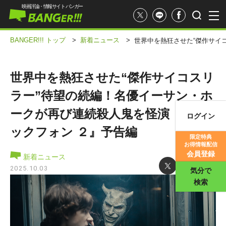
映画評論・情報サイト バンガー
BANGER!!! トップ
>
新着ニュース
>
世界中を熱狂させた“傑作サイ
世界中を熱狂させた“傑作サイコスリ
ラー”待望の続編！名優イーサン・ホ
ークが再び連続殺人鬼を怪演『ブラ
ログイン
映画記事
ックフォン ２』予告編
限定特典
お得情報配信
映画評価
会員登録
新着ニュース
2025.10.03
気分で
検索