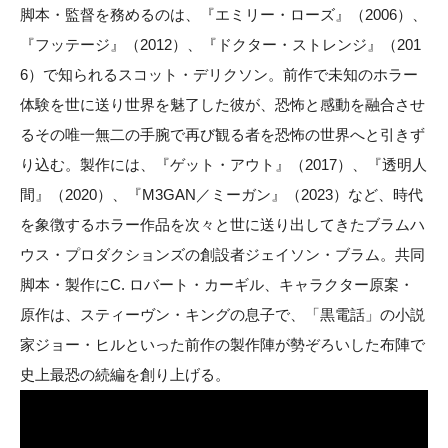
脚本・監督を務めるのは、『エミリー・ローズ』（2006）、
『フッテージ』（2012）、『ドクター・ストレンジ』（201
6）で知られるスコット・デリクソン。前作で未知のホラー
体験を世に送り世界を魅了した彼が、恐怖と感動を融合させ
るその唯一無二の手腕で再び観る者を恐怖の世界へと引きず
り込む。製作には、『ゲット・アウト』（2017）、『透明人
間』（2020）、『M3GAN／ミーガン』（2023）など、時代
を象徴するホラー作品を次々と世に送り出してきたブラムハ
ウス・プロダクションズの創設者ジェイソン・ブラム。共同
脚本・製作にC. ロバート・カーギル、キャラクター原案・
原作は、スティーヴン・キングの息子で、「黒電話」の小説
家ジョー・ヒルといった前作の製作陣が勢ぞろいした布陣で
史上最恐の続編を創り上げる。