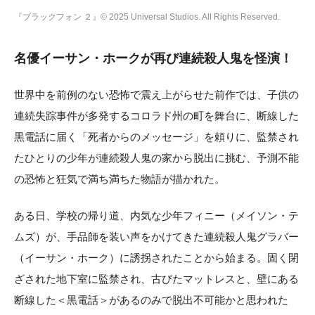
『ブラックフォン ２』© 2025 Universal Studios. All Rights Reserved.
名優イーサン・ホークが再び連続殺人鬼を怪演！
世界中を前例のない恐怖で震え上がらせた前作では、子供の
連続失踪事件が多発するコロラド州の町を舞台に、断線した
黒電話に届く「死者からのメッセージ」を頼りに、監禁され
たひとりの少年が連続殺人鬼の家から脱出に挑む、予測不能
の恐怖と狂気で満ち満ちた物語が描かれた。
ある日、学校の帰り道、内気な少年フィニー（メイソン・テ
ムズ）が、手品師を装い声をかけてきた連続殺人鬼グラバー
（イーサン・ホーク）に誘拐されたことから始まる。固く閉
ざされた地下室に監禁され、古びたマットレスと、壁にある
断線した＜黒電話＞があるのみで脱出不可能かと思われた