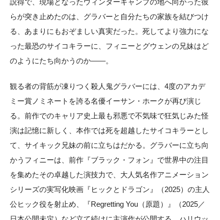
説得で、現場となったウィンターキャンプの地へ向かった彼
らが突き止めたのは、グラバーと自分たちの家族を結びつけ
る、あまりにもおぞましい真実だった。死してより強力にな
った最恐のサイコキラーに、フィニーとグウェンの兄妹はど
のようにたち向かうのか——。
観る者の背筋が凍りつく殺人鬼グラバーには、4度のアカデ
ミー賞ノミネートを誇る名優イーサン・ホークが再び演じ
る。前作でのキャリア史上最も邪悪で不気味で狂気じみた怪
演は記憶に新しく、本作では死を超越したサイコキラーとし
て、サイキック兄妹の前に立ちはだかる。グラバーに立ち向
かうフィニーは、前作『ブラック・フォン』で世界中の注目
を集めたその卓越した演技力で、大人気名作アニメーション
シリーズの実写化映画『ヒックとドラゴン』（2025）の主人
公ヒック役を射止め、『Regretting You（原題）』（2025／
日本公開未定）など立て続けに主演作が公開する、ハリウッ