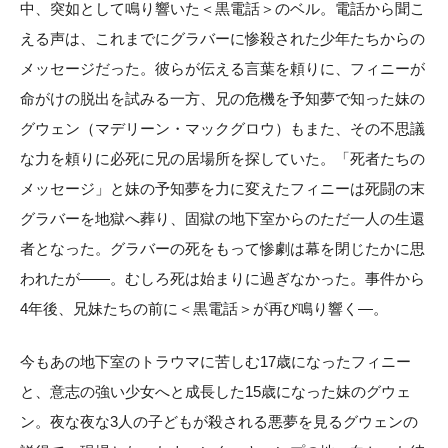
中、突如として鳴り響いた＜黒電話＞のベル。電話から聞こ
える声は、これまでにグラバーに惨殺された少年たちからの
メッセージだった。彼らが伝える言葉を頼りに、フィニーが
命がけの脱出を試みる一方、兄の危機を予知夢で知った妹の
グウェン（マデリーン・マックグロウ）もまた、その不思議
な力を頼りに必死に兄の居場所を探していた。「死者たちの
メッセージ」と妹の予知夢を力に変えたフィニーは死闘の末
グラバーを地獄へ葬り、固獄の地下室からのただ一人の生還
者となった。グラバーの死をもって惨劇は幕を閉じたかに思
われたが——。むしろ死は始まりに過ぎなかった。事件から
4年後、兄妹たちの前に＜黒電話＞が再び鳴り響く—。
今もあの地下室のトラウマに苦しむ17歳になったフィニー
と、意志の強い少女へと成長した15歳になった妹のグウェ
ン。夜な夜な3人の子どもが殺される悪夢を見るグウェンの