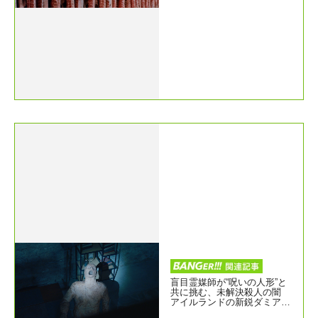
ーム』ついに、日本劇場初公
開！
盲目霊媒師が“呪いの人形”と
共に挑む、未解決殺人の闇
アイルランドの新鋭ダミア
ン・マッカーシー監督作『視