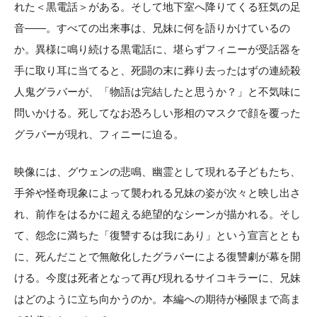
れた＜黒電話＞がある。そして地下室へ降りてくる狂気の足
音——。すべての出来事は、兄妹に何を語りかけているの
か。異様に鳴り続ける黒電話に、堪らずフィニーが受話器を
手に取り耳に当てると、死闘の末に葬り去ったはずの連続殺
人鬼グラバーが、「物語は完結したと思うか？」と不気味に
問いかける。死してなお恐ろしい形相のマスクで顔を覆った
グラバーが現れ、フィニーに迫る。
映像には、グウェンの悲鳴、幽霊として現れる子どもたち、
手斧や怪奇現象によって襲われる兄妹の姿が次々と映し出さ
れ、前作をはるかに超える絶望的なシーンが描かれる。そし
て、怨念に満ちた「復讐するは我にあり」という宣言ととも
に、死んだことで無敵化したグラバーによる復讐劇が幕を開
ける。今度は死者となって再び現れるサイコキラーに、兄妹
はどのように立ち向かうのか。本編への期待が極限まで高ま