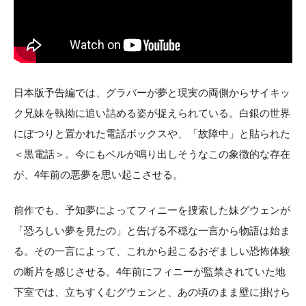
日本版予告編では、グラバーが夢と現実の両側からサイキッ
ク兄妹を執拗に追い詰める姿が捉えられている。白銀の世界
にぽつりと置かれた電話ボックスや、「故障中」と貼られた
＜黒電話＞。今にもベルが鳴り出しそうなこの象徴的な存在
が、4年前の悪夢を思い起こさせる。
前作でも、予知夢によってフィニーを捜索した妹グウェンが
「恐ろしい夢を見たの」と告げる不穏な一言から物語は始ま
る。その一言によって、これから起こるおぞましい恐怖体験
の断片を感じさせる。4年前にフィニーが監禁されていた地
下室では、立ちすくむグウェンと、あの頃のまま壁に掛けら