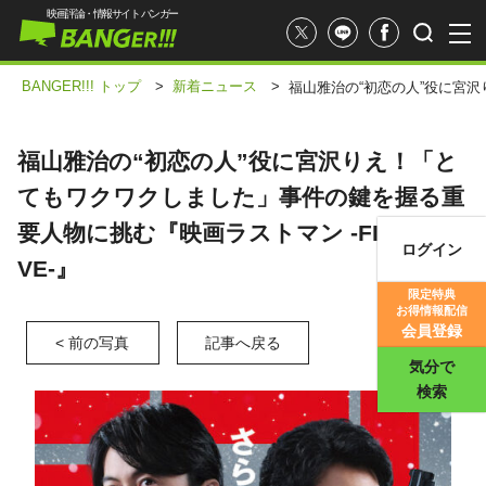
映画評論・情報サイト バンガー
BANGER!!! トップ
>
新着ニュース
>
福山雅治の“初恋の人”役に宮沢
福山雅治の“初恋の人”役に宮沢りえ！「と
てもワクワクしました」事件の鍵を握る重
要人物に挑む『映画ラストマン -FIRST LO
ログイン
VE-』
映画記事
限定特典
お得情報配信
映画評価
会員登録
< 前の写真
記事へ戻る
気分で
検索