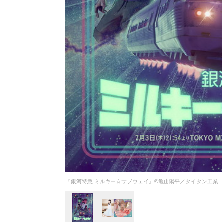
『銀河特急 ミルキー☆サブウェイ』©亀山陽平／タイタン工業