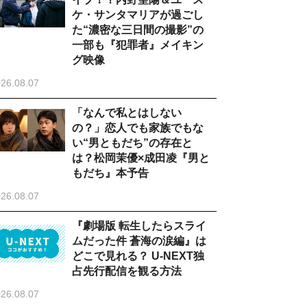
ケ・サンタマリアが過ごし
た“濃密な三日間の撮影”の
一部も『犯罪者』メイキン
グ映像
26.08.07
「なんで私とはしない
の？」恋人でも家族でもな
い“男ともだち”の存在と
は？松岡茉優×成田凌『男と
もだち』本予告
26.08.07
『劇場版 転生したらスライ
ムだった件 蒼海の涙編』は
どこで見れる？ U-NEXT独
占先行配信を観る方法
26.08.07