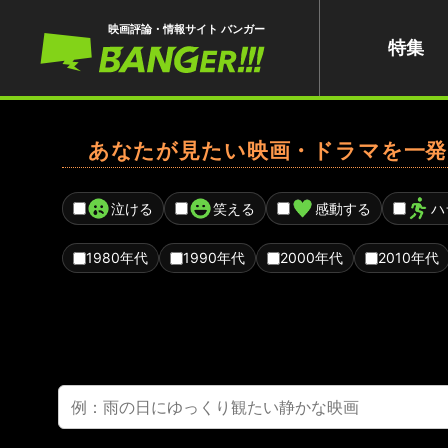
映画評論・情報サイト バンガー
特集
あなたが見たい映画・ドラマを一発
泣ける
笑える
感動する
ハ
1980年代
1990年代
2000年代
2010年代