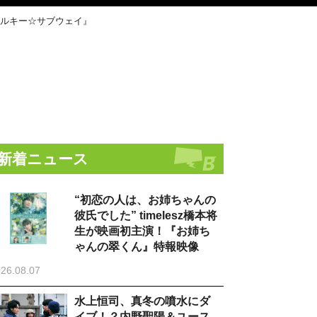
 ミルキー☆サブウェイ』
新着ニュース
“初恋の人は、お姉ちゃんの
彼氏でした” timelesz橋本将
生が映画初主演！『お姉ち
ゃんの翠くん』特報映像
26.08.07
水上恒司、真冬の噴水にダ
イブ！？内野聖陽＆ユース