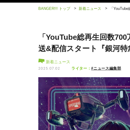
>
>
BANGER!!! トップ
新着ニュース
「YouTu
「YouTube総再生回数7
送&配信スタート『銀河特
新着ニュース
ライター：
#ニュース編集部
2025.07.02