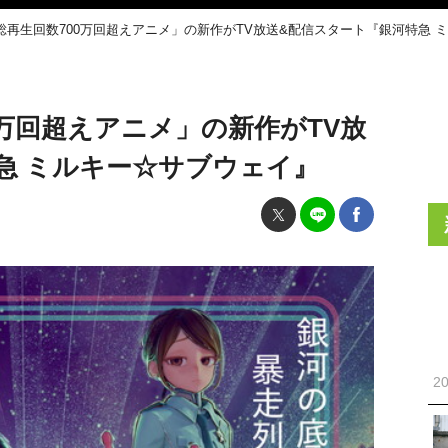
be総再生回数700万回超えアニメ」の新作がTV放送&配信スタート『銀河特急
00万回超えアニメ」の新作がTV放
急 ミルキー☆サブウェイ』
20