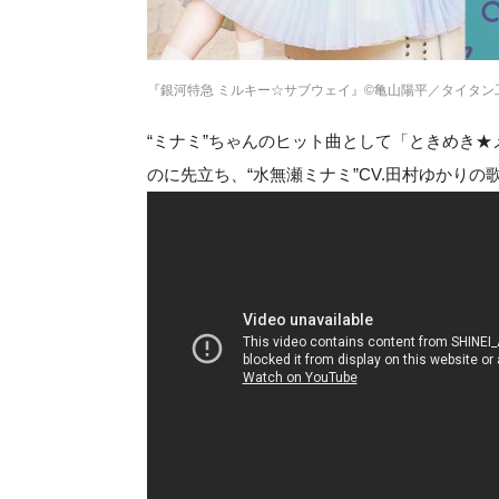
『銀河特急 ミルキー☆サブウェイ』©亀山陽平／タイタン
“ミナミ”ちゃんのヒット曲として「ときめき
のに先立ち、“水無瀬ミナミ”CV.田村ゆかり