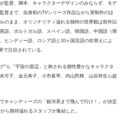
が監督、脚本、キャラクターデザインのみならず、モデ
監督まで、自身初のTVシリーズ作品ながら実制作のほ
ルのまま、オリジナリティ溢れる独特の世界観は前作以
英語、ポルトガル語、スペイン語、韓国語、中国語（簡
、ヒンディー語、ロシア語と10ヶ国言語の吹替えによ
世界で注目されている。
ーグ”ら「宇宙の底辺」と称される個性豊かなキャラクタ
未可子、金元寿子、小市眞琴、内山昂輝、山谷祥生ら超
でキャンディーズの「銀河系まで飛んで行け！」が決定
ながら期待溢れるスタッフが集結した。