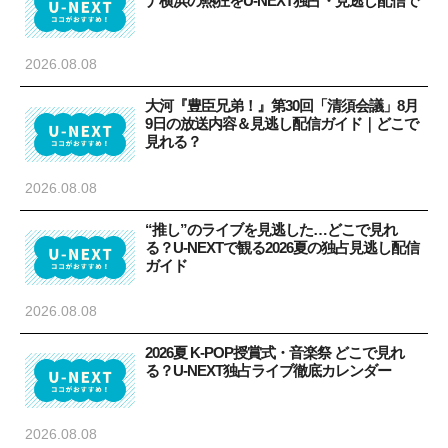
ナ横浜の熱狂をU-NEXT独占・見逃し配信で
2026.08.08
大河『豊臣兄弟！』第30回「清須会議」8月
9日の放送内容＆見逃し配信ガイド｜どこで
見れる？
2026.08.08
“推し”のライブを見逃した…どこで見れ
る？U-NEXTで観る2026夏の独占見逃し配信
ガイド
2026.08.08
2026夏 K-POP授賞式・音楽祭 どこで見れ
る？U-NEXT独占ライブ徹底カレンダー
2026.08.08