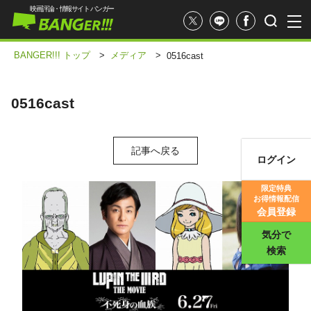
映画評論・情報サイト バンガー
BANGER!!! トップ
>
メディア
>
0516cast
0516cast
記事へ戻る
ログイン
映画記事
限定特典
お得情報配信
映画評価
会員登録
気分で
検索