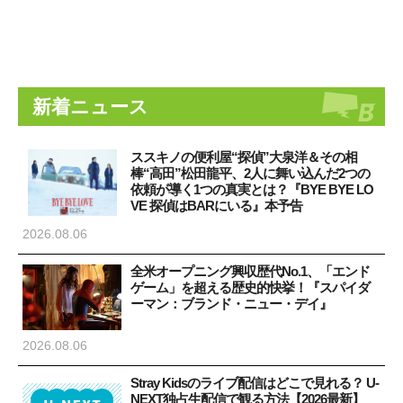
新着ニュース
ススキノの便利屋“探偵”大泉洋＆その相
棒“高田”松田龍平、2人に舞い込んだ2つの
依頼が導く1つの真実とは？『BYE BYE LO
VE 探偵はBARにいる』本予告
2026.08.06
全米オープニング興収歴代No.1、「エンド
ゲーム」を超える歴史的快挙！『スパイダ
ーマン：ブランド・ニュー・デイ』
2026.08.06
Stray Kidsのライブ配信はどこで見れる？ U-
NEXT独占生配信で観る方法【2026最新】