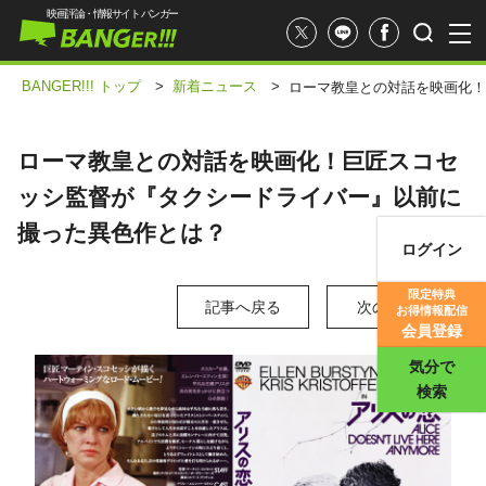
映画評論・情報サイト バンガー
BANGER!!! トップ
>
新着ニュース
>
ローマ教皇との対話を映画化！
ローマ教皇との対話を映画化！巨匠スコセ
ッシ監督が『タクシードライバー』以前に
撮った異色作とは？
ログイン
映画記事
限定特典
記事へ戻る
次の写真 >
お得情報配信
映画評価
会員登録
気分で
検索