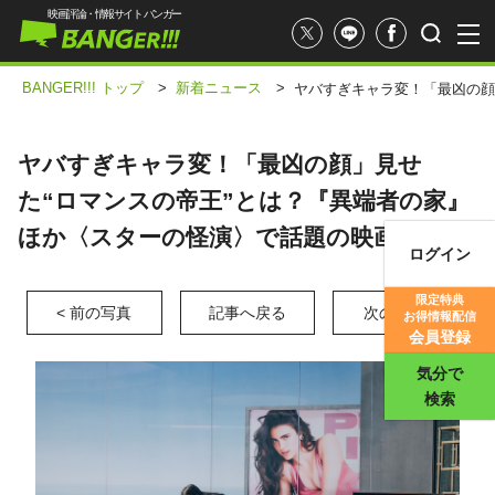
映画評論・情報サイト バンガー
BANGER!!! トップ
>
新着ニュース
>
ヤバすぎキャラ変！「最凶の顔
ヤバすぎキャラ変！「最凶の顔」見せ
た“ロマンスの帝王”とは？『異端者の家』
ほか〈スターの怪演〉で話題の映画3選
ログイン
映画記事
限定特典
< 前の写真
記事へ戻る
次の写真 >
お得情報配信
映画評価
会員登録
気分で
検索