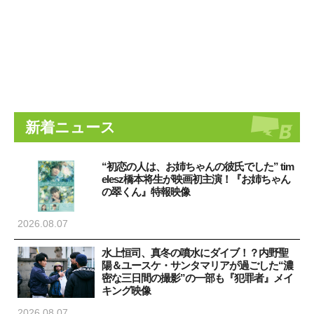
新着ニュース
“初恋の人は、お姉ちゃんの彼氏でした” tim
elesz橋本将生が映画初主演！『お姉ちゃん
の翠くん』特報映像
2026.08.07
水上恒司、真冬の噴水にダイブ！？内野聖
陽＆ユースケ・サンタマリアが過ごした“濃
密な三日間の撮影”の一部も『犯罪者』メイ
キング映像
2026.08.07