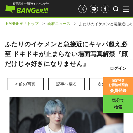
映画評論・情報サイト バンガー
BANGER!!! トップ
>
新着ニュース
>
ふたりのイケメンと急接近にキ
ふたりのイケメンと急接近にキャパ超え必
至 ドキドキが止まらない場面写真解禁『顔
だけじゃ好きになりません』
ログイン
映画記事
限定特典
< 前の写真
記事へ戻る
次の写真 >
お得情報配信
映画評価
会員登録
気分で
検索