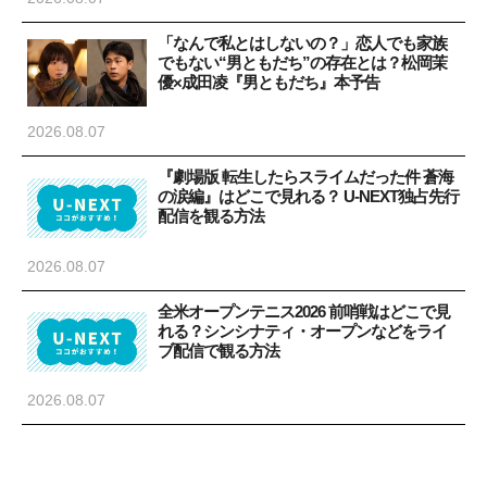
「なんで私とはしないの？」恋人でも家族
でもない“男ともだち”の存在とは？松岡茉
優×成田凌『男ともだち』本予告
2026.08.07
『劇場版 転生したらスライムだった件 蒼海
の涙編』はどこで見れる？ U-NEXT独占先行
配信を観る方法
2026.08.07
全米オープンテニス2026 前哨戦はどこで見
れる？シンシナティ・オープンなどをライ
ブ配信で観る方法
2026.08.07