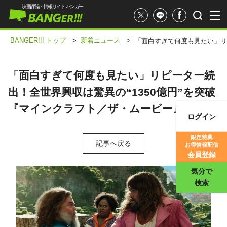
映画評論・情報サイト バンガー
BANGER!!! トップ
>
新着ニュース
>
「面白すぎて何度も見たい」リ
「面白すぎて何度も見たい」リピーター続
出！全世界興収は驚異の“1350億円”を突破
『マインクラフト／ザ・ムービー』
ログイン
映画記事
限定特典
記事へ戻る
お得情報配信
映画評価
会員登録
気分で
検索