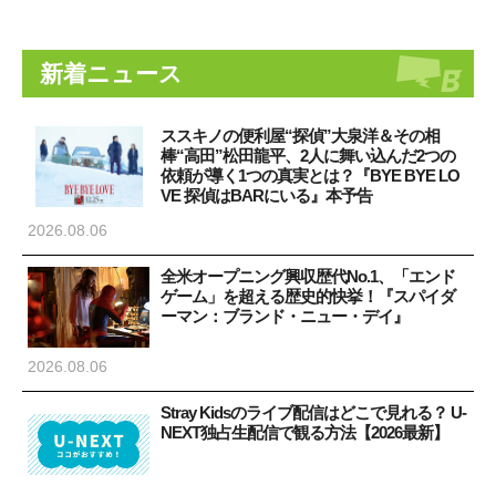
新着ニュース
ススキノの便利屋“探偵”大泉洋＆その相
棒“高田”松田龍平、2人に舞い込んだ2つの
依頼が導く1つの真実とは？『BYE BYE LO
VE 探偵はBARにいる』本予告
2026.08.06
全米オープニング興収歴代No.1、「エンド
ゲーム」を超える歴史的快挙！『スパイダ
ーマン：ブランド・ニュー・デイ』
2026.08.06
Stray Kidsのライブ配信はどこで見れる？ U-
NEXT独占生配信で観る方法【2026最新】