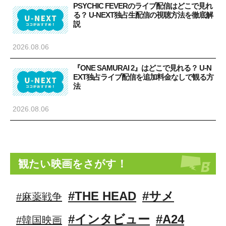
PSYCHIC FEVERのライブ配信はどこで見れ
る？ U-NEXT独占生配信の視聴方法を徹底解
説
2026.08.06
『ONE SAMURAI 2』はどこで見れる？ U-N
EXT独占ライブ配信を追加料金なしで観る方
法
2026.08.06
観たい映画をさがす！
#THE HEAD
#サメ
#麻薬戦争
#インタビュー
#A24
#韓国映画