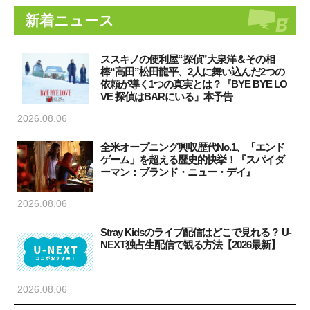
新着ニュース
ススキノの便利屋“探偵”大泉洋＆その相
棒“高田”松田龍平、2人に舞い込んだ2つの
依頼が導く1つの真実とは？『BYE BYE LO
VE 探偵はBARにいる』本予告
2026.08.06
全米オープニング興収歴代No.1、「エンド
ゲーム」を超える歴史的快挙！『スパイダ
ーマン：ブランド・ニュー・デイ』
2026.08.06
Stray Kidsのライブ配信はどこで見れる？ U-
NEXT独占生配信で観る方法【2026最新】
2026.08.06