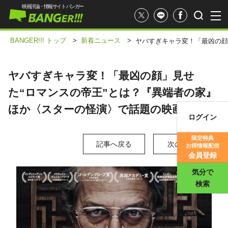
映画評論・情報サイト バンガー
BANGER!!! トップ
>
新着ニュース
>
ヤバすぎキャラ変！「最凶の顔
ヤバすぎキャラ変！「最凶の顔」見せ
た“ロマンスの帝王”とは？『異端者の家』
ほか〈スターの怪演〉で話題の映画3選
ログイン
映画記事
限定特典
記事へ戻る
次の写真 >
お得情報配信
映画評価
会員登録
気分で
検索