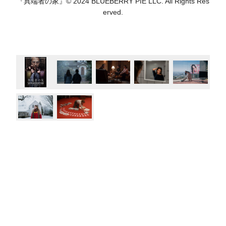
『異端者の家』© 2024 BLUEBERRY PIE LLC. All Rights Res
erved.