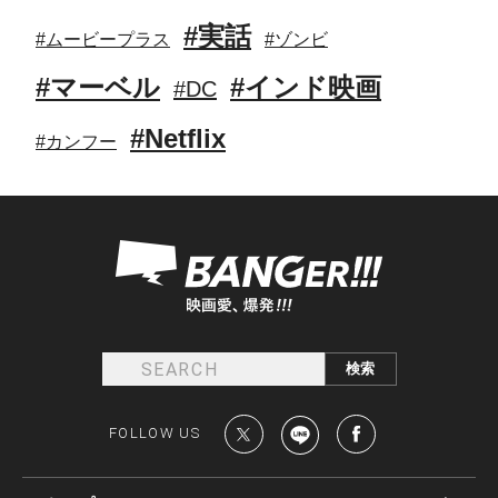
#実話
#ムービープラス
#ゾンビ
#マーベル
#インド映画
#DC
#Netflix
#カンフー
FOLLOW US