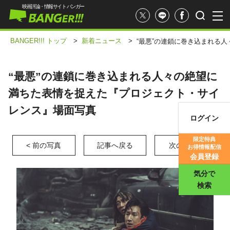
映画評論・情報サイト バンガー
BANGER!!! トップ
>
新着ニュース
>
“最悪”の連鎖に巻き込まれる
“最悪”の連鎖に巻き込まれる人々の絶望に
満ちた表情を捉えた『プロジェクト・サイ
レンス』場面写真
ログイン
映画記事
限定特典
< 前の写真
記事へ戻る
次の写真 >
お得情報配信
映画評価
会員登録
気分で
検索