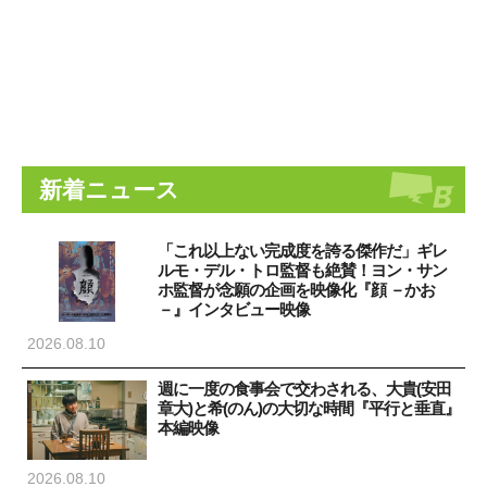
新着ニュース
「これ以上ない完成度を誇る傑作だ」ギレ
ルモ・デル・トロ監督も絶賛！ヨン・サン
ホ監督が念願の企画を映像化『顔 －かお
－』インタビュー映像
2026.08.10
週に一度の食事会で交わされる、大貴(安田
章大)と希(のん)の大切な時間『平行と垂直』
本編映像
2026.08.10