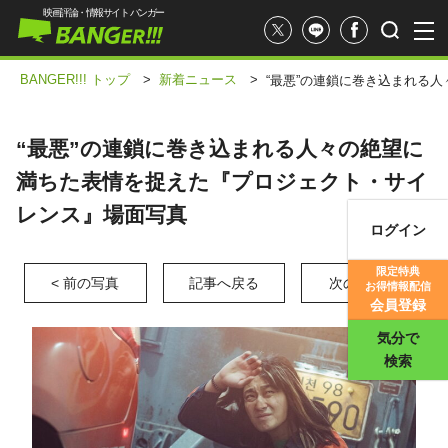
映画評論・情報サイト バンガー
BANGER!!! トップ
>
新着ニュース
>
“最悪”の連鎖に巻き込まれる
“最悪”の連鎖に巻き込まれる人々の絶望に
満ちた表情を捉えた『プロジェクト・サイ
レンス』場面写真
ログイン
映画記事
限定特典
< 前の写真
記事へ戻る
次の写真 >
お得情報配信
映画評価
会員登録
気分で
検索