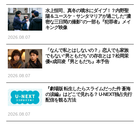
水上恒司、真冬の噴水にダイブ！？内野聖
陽＆ユースケ・サンタマリアが過ごした“濃
密な三日間の撮影”の一部も『犯罪者』メイ
キング映像
2026.08.07
「なんで私とはしないの？」恋人でも家族
でもない“男ともだち”の存在とは？松岡茉
優×成田凌『男ともだち』本予告
2026.08.07
『劇場版 転生したらスライムだった件 蒼海
の涙編』はどこで見れる？ U-NEXT独占先行
配信を観る方法
2026.08.07