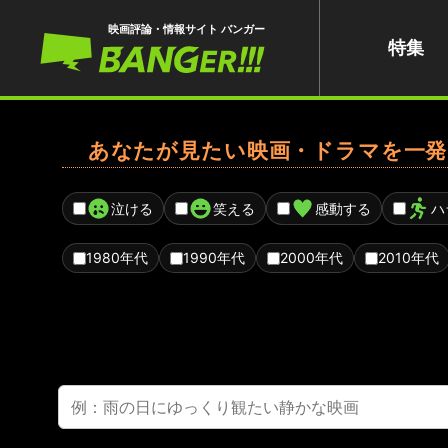
映画評論・情報サイト バンガー
特集
あなたが見たい映画・ドラマを一発
泣ける
笑える
感動する
ハ
1980年代
1990年代
2000年代
2010年代