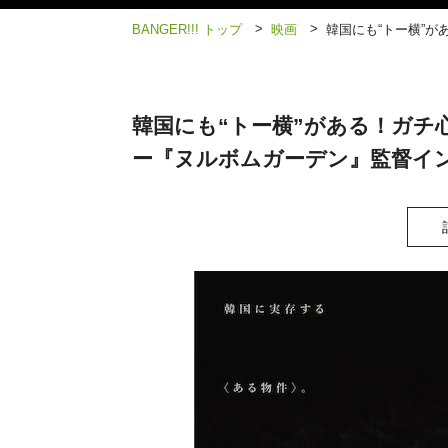
>
>
BANGER!!! トップ
映画
韓国にも“トー横”
韓国にも“トー横”がある！ガチ
ー『ヌルボムガーデン』監督イ