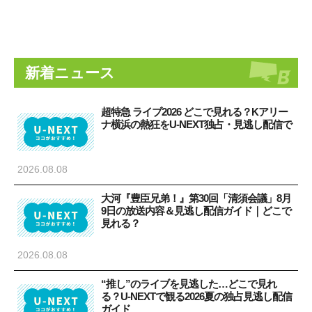
新着ニュース
超特急 ライブ2026 どこで見れる？Kアリー
ナ横浜の熱狂をU-NEXT独占・見逃し配信で
2026.08.08
大河『豊臣兄弟！』第30回「清須会議」8月
9日の放送内容＆見逃し配信ガイド｜どこで
見れる？
2026.08.08
“推し”のライブを見逃した…どこで見れ
る？U-NEXTで観る2026夏の独占見逃し配信
ガイド