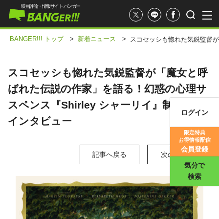
映画評論・情報サイト バンガー
BANGER!!! トップ
>
新着ニュース
>
スコセッシも惚れた気鋭監督が「
スコセッシも惚れた気鋭監督が「魔女と呼
ばれた伝説の作家」を語る！幻惑の心理サ
スペンス『Shirley シャーリイ』制作秘話
ログイン
インタビュー
映画記事
限定特典
お得情報配信
映画評価
会員登録
記事へ戻る
次の写真 >
気分で
検索