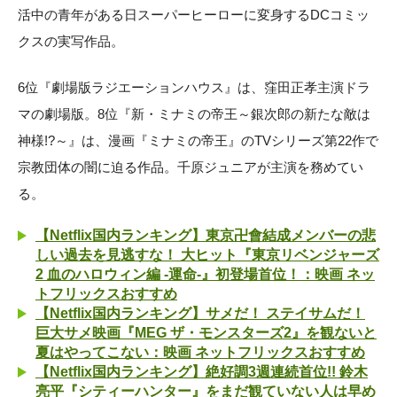
活中の青年がある日スーパーヒーローに変身するDCコミッ
クスの実写作品。
6位『劇場版ラジエーションハウス』は、窪田正孝主演ドラ
マの劇場版。8位『新・ミナミの帝王～銀次郎の新たな敵は
神様!?～』は、漫画『ミナミの帝王』のTVシリーズ第22作で
宗教団体の闇に迫る作品。千原ジュニアが主演を務めてい
る。
【Netflix国内ランキング】東京卍會結成メンバーの悲
しい過去を見逃すな！ 大ヒット『東京リベンジャーズ
2 血のハロウィン編 -運命-』初登場首位！：映画 ネッ
トフリックスおすすめ
【Netflix国内ランキング】サメだ！ ステイサムだ！
巨大サメ映画『MEG ザ・モンスターズ2』を観ないと
夏はやってこない：映画 ネットフリックスおすすめ
【Netflix国内ランキング】絶好調3週連続首位!! 鈴木
亮平『シティーハンター』をまだ観ていない人は早め