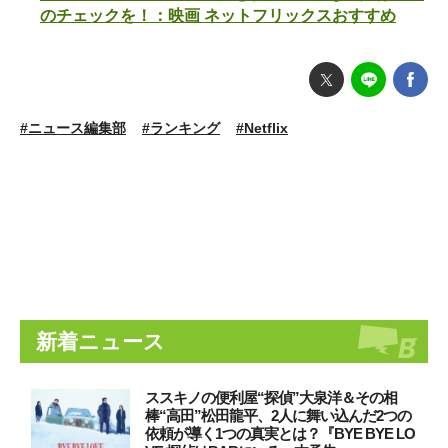
のチェックを！：映画 ネットフリックスおすすめ
#ニュース編集部
#ランキング
#Netflix
新着ニュース
ススキノの便利屋“探偵”大泉洋＆その相
棒“高田”松田龍平、2人に舞い込んだ2つの
依頼が導く1つの真実とは？『BYE BYE LO