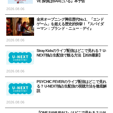
VE 探偵はBARにいる』本予告
2026.08.06
全米オープニング興収歴代No.1、「エンド
ゲーム」を超える歴史的快挙！『スパイダ
ーマン：ブランド・ニュー・デイ』
2026.08.06
Stray Kidsのライブ配信はどこで見れる？ U-
NEXT独占生配信で観る方法【2026最新】
2026.08.06
PSYCHIC FEVERのライブ配信はどこで見れ
る？ U-NEXT独占生配信の視聴方法を徹底解
説
2026.08.06
『ONE SAMURAI 2』はどこで見れる？ U-N