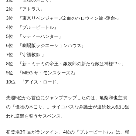
2位 『アトラス』
3位 『東京リベンジャーズ2 血のハロウィン編 -運命-』
4位 『ブルービートル』
5位 『シティーハンター』
6位 『劇場版ラジエーションハウス』
7位 『守護教師 』
8位 『新・ミナミの帝王～銀次郎の新たな敵は神様!?～』
9位 『MEG ザ・モンスターズ2』
10位 『アイス・ロード』
先週5位から首位にジャンプアップしたのは、亀梨和也主演
の『怪物の木こり』。サイコパスな弁護士が連続殺人犯に狙
われ逆襲を誓うサスペンス。
初登場3作品がランクイン。4位の『ブルービートル』は、就