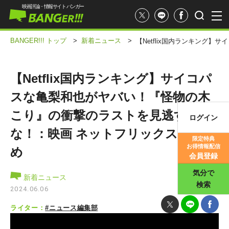
映画評論・情報サイト バンガー
BANGER!!! トップ
>
新着ニュース
>
【Netflix国内ランキング
【Netflix国内ランキング】サイコパ
スな亀梨和也がヤバい！『怪物の木
こり』の衝撃のラストを見逃す
ログイン
映画記事
な！：映画 ネットフリックスおすす
限定特典
お得情報配信
め
映画評価
会員登録
気分で
新着ニュース
検索
2024.06.06
ライター：
#ニュース編集部