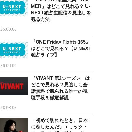
MER』はどこで見れる？ U-
NEXT独占生配信＆見逃しを
観る方法
26.08.06
『ONE Friday Fights 165』
はどこで見れる？【U-NEXT
独占ライブ】
26.08.06
『VIVANT 第2シーズン』は
どこで見れる？見逃しも全
話無料で観られる唯一の視
聴手段を徹底解説
26.08.06
「初めて訪れたとき、日本
に恋したんだ」エリック・