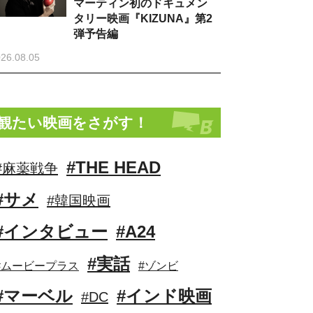
マーティン初のドキュメン
タリー映画『KIZUNA』第2
弾予告編
26.08.05
観たい映画をさがす！
#THE HEAD
#麻薬戦争
#サメ
#韓国映画
#インタビュー
#A24
#実話
#ムービープラス
#ゾンビ
#マーベル
#インド映画
#DC