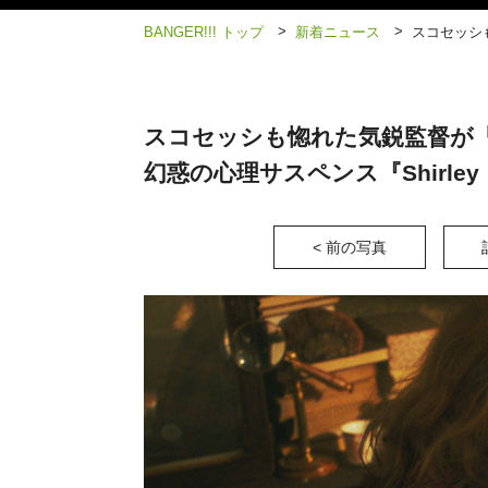
>
>
BANGER!!! トップ
新着ニュース
スコセッシ
スコセッシも惚れた気鋭監督が
幻惑の心理サスペンス『Shirl
< 前の写真