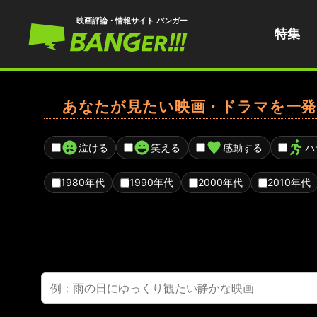
映画評論・情報サイト バンガー
特集
あなたが見たい映画・ドラマを一発
泣ける
笑える
感動する
ハ
1980年代
1990年代
2000年代
2010年代