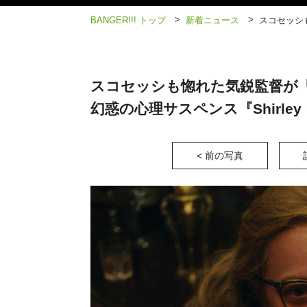
>
>
BANGER!!! トップ
新着ニュース
スコセッシ
スコセッシも惚れた気鋭監督が
幻惑の心理サスペンス『Shirl
< 前の写真