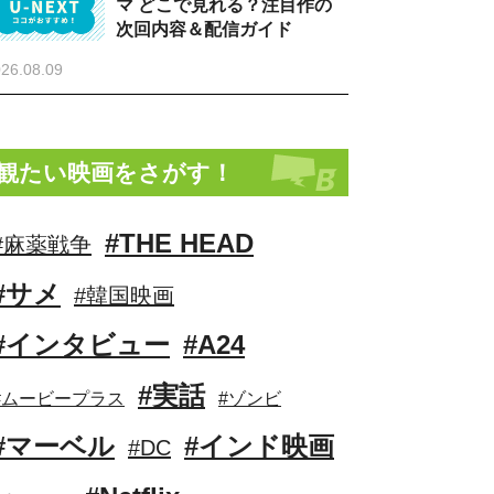
マ どこで見れる？注目作の
次回内容＆配信ガイド
26.08.09
観たい映画をさがす！
#THE HEAD
#麻薬戦争
#サメ
#韓国映画
#インタビュー
#A24
#実話
#ムービープラス
#ゾンビ
#マーベル
#インド映画
#DC