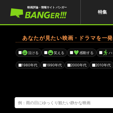
映画評論・情報サイト バンガー
特集
あなたが見たい映画・ドラマを一発
泣ける
笑える
感動する
ハ
1980年代
1990年代
2000年代
2010年代