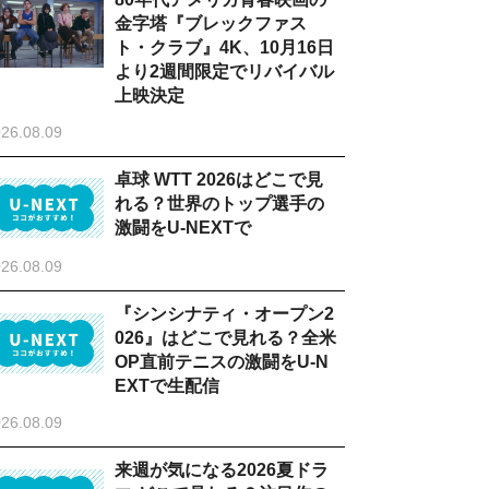
金字塔『ブレックファス
ト・クラブ』4K、10月16日
より2週間限定でリバイバル
上映決定
26.08.09
卓球 WTT 2026はどこで見
れる？世界のトップ選手の
激闘をU-NEXTで
26.08.09
『シンシナティ・オープン2
026』はどこで見れる？全米
OP直前テニスの激闘をU-N
EXTで生配信
26.08.09
来週が気になる2026夏ドラ